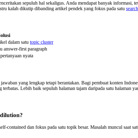
ceritakan sepuluh hal sekaligus. Anda mendapat banyak informasi, te
stru kalah dikutip dibanding artikel pendek yang fokus pada satu
search
olusi
tikel dalam satu
topic cluster
answer-first paragraph
 pertanyaan nyata
da jawaban yang lengkap tetapi berantakan. Bagi pembuat konten Indo
 terbatas. Lebih baik sepuluh halaman tajam daripada satu halaman y
dilution?
n self-contained dan fokus pada satu topik besar. Masalah muncul saa