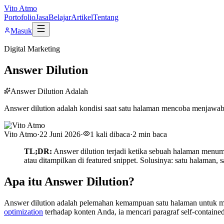
Vito Atmo
Portofolio
Jasa
Belajar
Artikel
Tentang
Masuk
Digital Marketing
Answer Dilution
Answer Dilution Adalah
Answer dilution adalah kondisi saat satu halaman mencoba menjawab t
Vito Atmo
·
22 Juni 2026
·
1
kali dibaca
·
2
min baca
TL;DR:
Answer dilution terjadi ketika sebuah halaman menum
atau ditampilkan di featured snippet. Solusinya: satu halaman,
Apa itu Answer Dilution?
Answer dilution adalah pelemahan kemampuan satu halaman untuk men
optimization
terhadap konten Anda, ia mencari paragraf self-contai