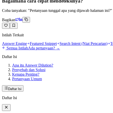
Bagaimana cara cepat mendeteksinya?
Coba tanyakan: "Pertanyaan tunggal apa yang dijawab halaman ini?" 
Bagikan
Istilah Terkait
Answer Engine
Featured Snippet
Search Intent (Niat Pencarian)
T
Semua Istilah
Ada pertanyaan? →
Daftar Isi
Apa itu Answer Dilution?
Penyebab dan Solusi
Kenapa Penting?
Pertanyaan Umum
Daftar Isi
Daftar Isi