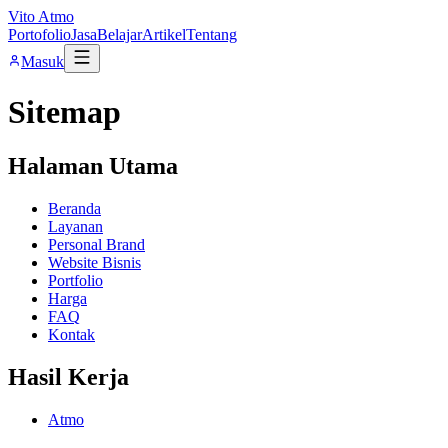
Vito Atmo
Portofolio
Jasa
Belajar
Artikel
Tentang
Masuk
Sitemap
Halaman Utama
Beranda
Layanan
Personal Brand
Website Bisnis
Portfolio
Harga
FAQ
Kontak
Hasil Kerja
Atmo