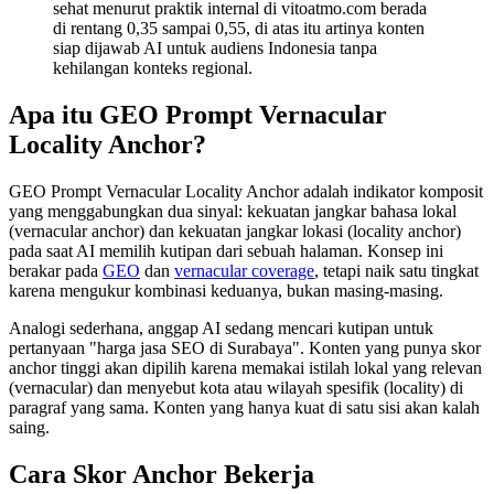
sehat menurut praktik internal di vitoatmo.com berada
di rentang 0,35 sampai 0,55, di atas itu artinya konten
siap dijawab AI untuk audiens Indonesia tanpa
kehilangan konteks regional.
Apa itu GEO Prompt Vernacular
Locality Anchor?
GEO Prompt Vernacular Locality Anchor adalah indikator komposit
yang menggabungkan dua sinyal: kekuatan jangkar bahasa lokal
(vernacular anchor) dan kekuatan jangkar lokasi (locality anchor)
pada saat AI memilih kutipan dari sebuah halaman. Konsep ini
berakar pada
GEO
dan
vernacular coverage
, tetapi naik satu tingkat
karena mengukur kombinasi keduanya, bukan masing-masing.
Analogi sederhana, anggap AI sedang mencari kutipan untuk
pertanyaan "harga jasa SEO di Surabaya". Konten yang punya skor
anchor tinggi akan dipilih karena memakai istilah lokal yang relevan
(vernacular) dan menyebut kota atau wilayah spesifik (locality) di
paragraf yang sama. Konten yang hanya kuat di satu sisi akan kalah
saing.
Cara Skor Anchor Bekerja