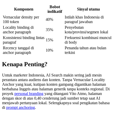
Bobot
Komponen
Sinyal utama
indikatif
Vernacular density per
Istilah khas Indonesia di
40%
100 token
paragraf jawaban
Locality binding di
Penyebutan
35%
anchor paragraph
kota/provinsi/segmen lokal
Konsistensi binding lintas
Frekuensi kombinasi muncul
15%
paragraf
di body
Recency tanggal di
Penanda tahun atau bulan
10%
anchor paragraph
terkini
Kenapa Penting?
Untuk marketer Indonesia, AI Search makin sering jadi mesin
perantara antara audiens dan konten. Tanpa Vernacular Locality
Anchor yang kuat, kutipan konten gampang digantikan halaman
berbahasa Inggris atau halaman generik tanpa konteks regional. Di
proyek
personal branding
yang ditangani Vito Atmo, halaman
dengan skor di atas 0,40 cenderung jadi sumber tetap saat AI
menjawab pertanyaan lokal. Selengkapnya soal pengikatan bahasa
di
prompt anchoring
.