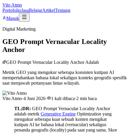
Vito Atmo
Portofolio
Jasa
Belajar
Artikel
Tentang
Masuk
Digital Marketing
GEO Prompt Vernacular Locality
Anchor
GEO Prompt Vernacular Locality Anchor Adalah
Metrik GEO yang mengukur seberapa konsisten kutipan AI
mempertahankan bahasa lokal sekaligus konteks geografis spesifik
saat menjawab pertanyaan lintas wilayah.
Vito Atmo
·
4 Juni 2026
·
1
kali dibaca
·
2
min baca
TL;DR:
GEO Prompt Vernacular Locality Anchor
adalah metrik
Generative Engine
Optimization yang
mengukur seberapa kuat sebuah konten mengikat
kutipan AI ke bahasa lokal (vernacular) sekaligus
penanda geografis (locality) pada saat yang sama. Skor