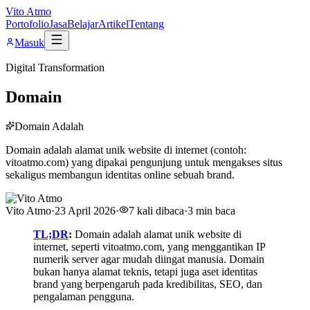
Vito Atmo
Portofolio
Jasa
Belajar
Artikel
Tentang
Masuk
Digital Transformation
Domain
Domain Adalah
Domain adalah alamat unik website di internet (contoh:
vitoatmo.com) yang dipakai pengunjung untuk mengakses situs
sekaligus membangun identitas online sebuah brand.
Vito Atmo
·
23 April 2026
·
7
kali dibaca
·
3
min baca
TL;DR
:
Domain adalah alamat unik website di
internet, seperti vitoatmo.com, yang menggantikan IP
numerik server agar mudah diingat manusia. Domain
bukan hanya alamat teknis, tetapi juga aset identitas
brand yang berpengaruh pada kredibilitas, SEO, dan
pengalaman pengguna.