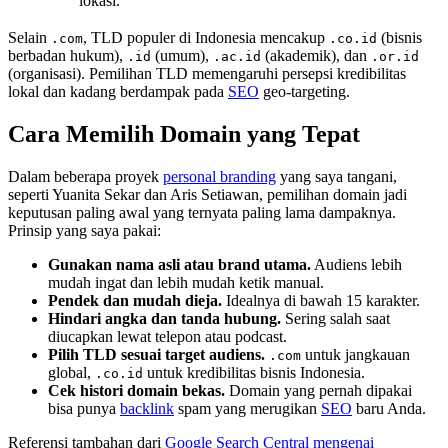
lokasi.
Selain
, TLD populer di Indonesia mencakup
(bisnis
.com
.co.id
berbadan hukum),
(umum),
(akademik), dan
.id
.ac.id
.or.id
(organisasi). Pemilihan TLD memengaruhi persepsi kredibilitas
lokal dan kadang berdampak pada
SEO
geo-targeting.
Cara Memilih Domain yang Tepat
Dalam beberapa proyek
personal branding
yang saya tangani,
seperti Yuanita Sekar dan Aris Setiawan, pemilihan domain jadi
keputusan paling awal yang ternyata paling lama dampaknya.
Prinsip yang saya pakai:
Gunakan nama asli atau brand utama.
Audiens lebih
mudah ingat dan lebih mudah ketik manual.
Pendek dan mudah dieja.
Idealnya di bawah 15 karakter.
Hindari angka dan tanda hubung.
Sering salah saat
diucapkan lewat telepon atau podcast.
Pilih TLD sesuai target audiens.
untuk jangkauan
.com
global,
untuk kredibilitas bisnis Indonesia.
.co.id
Cek histori domain bekas.
Domain yang pernah dipakai
bisa punya
backlink
spam yang merugikan
SEO
baru Anda.
Referensi tambahan dari
Google Search Central mengenai