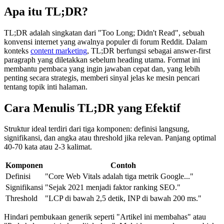
Apa itu TL;DR?
TL;DR adalah singkatan dari "Too Long; Didn't Read", sebuah
konvensi internet yang awalnya populer di forum Reddit. Dalam
konteks
content marketing
, TL;DR berfungsi sebagai answer-first
paragraph yang diletakkan sebelum heading utama. Format ini
membantu pembaca yang ingin jawaban cepat dan, yang lebih
penting secara strategis, memberi sinyal jelas ke mesin pencari
tentang topik inti halaman.
Cara Menulis TL;DR yang Efektif
Struktur ideal terdiri dari tiga komponen: definisi langsung,
signifikansi, dan angka atau threshold jika relevan. Panjang optimal
40-70 kata atau 2-3 kalimat.
Komponen
Contoh
Definisi
"Core Web Vitals adalah tiga metrik Google..."
Signifikansi
"Sejak 2021 menjadi faktor ranking SEO."
Threshold
"LCP di bawah 2,5 detik, INP di bawah 200 ms."
Hindari pembukaan generik seperti "Artikel ini membahas" atau