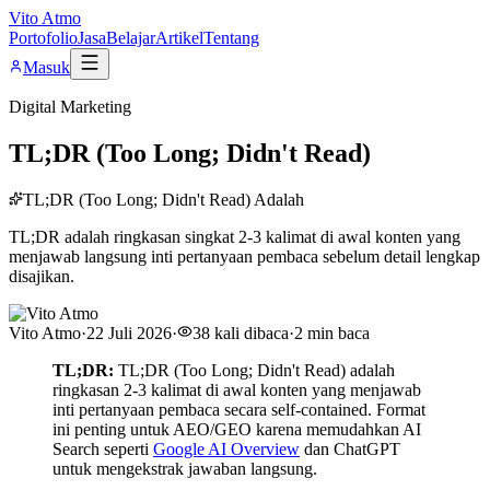
Vito Atmo
Portofolio
Jasa
Belajar
Artikel
Tentang
Masuk
Digital Marketing
TL;DR (Too Long; Didn't Read)
TL;DR (Too Long; Didn't Read) Adalah
TL;DR adalah ringkasan singkat 2-3 kalimat di awal konten yang
menjawab langsung inti pertanyaan pembaca sebelum detail lengkap
disajikan.
Vito Atmo
·
22 Juli 2026
·
38
kali dibaca
·
2
min baca
TL;DR:
TL;DR (Too Long; Didn't Read) adalah
ringkasan 2-3 kalimat di awal konten yang menjawab
inti pertanyaan pembaca secara self-contained. Format
ini penting untuk AEO/GEO karena memudahkan AI
Search seperti
Google AI Overview
dan ChatGPT
untuk mengekstrak jawaban langsung.