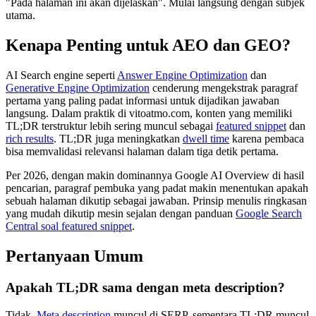
"Pada halaman ini akan dijelaskan". Mulai langsung dengan subjek
utama.
Kenapa Penting untuk AEO dan GEO?
AI Search engine seperti
Answer Engine Optimization
dan
Generative Engine Optimization
cenderung mengekstrak paragraf
pertama yang paling padat informasi untuk dijadikan jawaban
langsung. Dalam praktik di vitoatmo.com, konten yang memiliki
TL;DR terstruktur lebih sering muncul sebagai
featured snippet
dan
rich results
. TL;DR juga meningkatkan
dwell time
karena pembaca
bisa memvalidasi relevansi halaman dalam tiga detik pertama.
Per 2026, dengan makin dominannya Google AI Overview di hasil
pencarian, paragraf pembuka yang padat makin menentukan apakah
sebuah halaman dikutip sebagai jawaban. Prinsip menulis ringkasan
yang mudah dikutip mesin sejalan dengan panduan
Google Search
Central soal featured snippet
.
Pertanyaan Umum
Apakah TL;DR sama dengan meta description?
Tidak.
Meta description
muncul di SERP, sementara TL;DR muncul