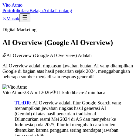
Vito Atmo
Portofolio
Jasa
Belajar
Artikel
Tentang
Masuk
Digital Marketing
AI Overview (Google AI Overview)
AI Overview (Google AI Overview) Adalah
AI Overview adalah ringkasan jawaban buatan AI yang ditampilkan
Google di bagian atas hasil pencarian sejak 2024, menggabungkan
beberapa sumber menjadi satu respons generatif.
Vito Atmo
·
23 April 2026
·
11
kali dibaca
·
2
min baca
TL;DR
:
AI Overview adalah fitur Google Search yang
menampilkan jawaban ringkas hasil generasi AI
(Gemini) di atas hasil pencarian tradisional.
Diluncurkan resmi Mei 2024 di AS dan menyebar ke
Indonesia pada 2025, fitur ini mengubah cara konten
ditemukan karena pengguna sering mendapat jawaban
tanpa perlu klik.