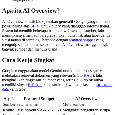
Apa itu AI Overview?
AI Overview adalah blok jawaban generatif Google yang muncul di
posisi paling atas
SERP
untuk
query
yang dianggap informasional.
Sistem ini memilih beberapa halaman web sebagai sumber, lalu
meringkasnya menjadi paragraf singkat, bullet list, atau tabel dengan
sitasi tautan di samping. Berbeda dengan
featured snippet
yang
mengutip satu halaman secara literal, AI Overview menggabungkan
banyak sumber dan menulis ulang.
Cara Kerja Singkat
Google menggunakan model Gemini untuk memproses query,
melakukan retrieval dokumen yang relevan (mirip
RAG
), lalu
menghasilkan ringkasan. Sumber yang sering dikutip biasanya
memiliki sinyal
E-E-A-T
kuat, struktur jawaban jelas, dan
structured
data
yang tepat.
Aspek
Featured Snippet
AI Overview
Sumber
Satu halaman
Multi-sumber
Kontrol
Bisa opt-out via
Mengikuti pengaturan serupa
nosnippet