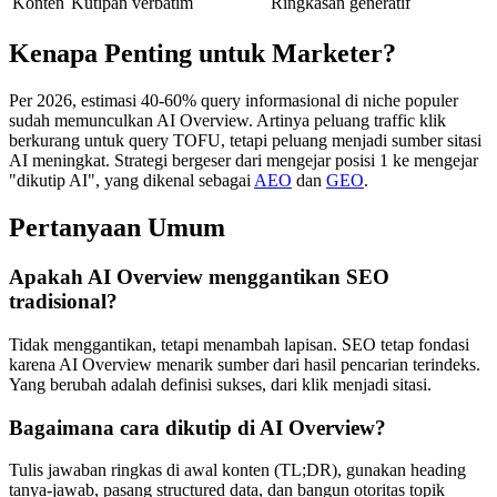
Konten
Kutipan verbatim
Ringkasan generatif
Kenapa Penting untuk Marketer?
Per 2026, estimasi 40-60% query informasional di niche populer
sudah memunculkan AI Overview. Artinya peluang traffic klik
berkurang untuk query TOFU, tetapi peluang menjadi sumber sitasi
AI meningkat. Strategi bergeser dari mengejar posisi 1 ke mengejar
"dikutip AI", yang dikenal sebagai
AEO
dan
GEO
.
Pertanyaan Umum
Apakah AI Overview menggantikan SEO
tradisional?
Tidak menggantikan, tetapi menambah lapisan. SEO tetap fondasi
karena AI Overview menarik sumber dari hasil pencarian terindeks.
Yang berubah adalah definisi sukses, dari klik menjadi sitasi.
Bagaimana cara dikutip di AI Overview?
Tulis jawaban ringkas di awal konten (TL;DR), gunakan heading
tanya-jawab, pasang structured data, dan bangun otoritas topik