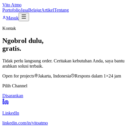
Vito Atmo
Portofolio
Jasa
Belajar
Artikel
Tentang
Masuk
Kontak
Ngobrol dulu,
gratis.
Tidak perlu langsung order. Ceritakan kebutuhan Anda, saya bantu
arahkan solusi terbaik.
Open for projects
Jakarta, Indonesia
Respons dalam 1×24 jam
Pilih Channel
Disarankan
LinkedIn
linkedin.com/in/vitoatmo