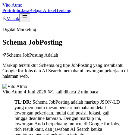
Vito Atmo
Portofolio
Jasa
Belajar
Artikel
Tentang
Masuk
Digital Marketing
Schema JobPosting
Schema JobPosting Adalah
Markup terstruktur Schema.org tipe JobPosting yang membantu
Google for Jobs dan AI Search memahami lowongan pekerjaan di
halaman web.
Vito Atmo
·
4 Juni 2026
·
1
kali dibaca
·
2
min baca
TL;DR:
Schema JobPosting adalah markup JSON-LD
yang membantu mesin pencari memahami detail
lowongan pekerjaan, mulai dari posisi, lokasi, gaji,
hingga deadline lamaran. Dengan markup ini,
lowongan Anda berpeluang muncul di Google for Jobs,
rich result karir, dan jawaban AI Search ketika
pengguna mencari pekerjaan tertentu.