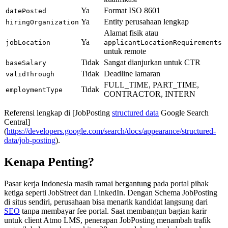
Ya
Format ISO 8601
datePosted
Ya
Entity perusahaan lengkap
hiringOrganization
Alamat fisik atau
Ya
jobLocation
applicantLocationRequirements
untuk remote
Tidak
Sangat dianjurkan untuk CTR
baseSalary
Tidak
Deadline lamaran
validThrough
FULL_TIME, PART_TIME,
Tidak
employmentType
CONTRACTOR, INTERN
Referensi lengkap di [JobPosting
structured data
Google Search
Central]
(
https://developers.google.com/search/docs/appearance/structured-
data/job-posting
).
Kenapa Penting?
Pasar kerja Indonesia masih ramai bergantung pada portal pihak
ketiga seperti JobStreet dan LinkedIn. Dengan Schema JobPosting
di situs sendiri, perusahaan bisa menarik kandidat langsung dari
SEO
tanpa membayar fee portal. Saat membangun bagian karir
untuk client Atmo LMS, penerapan JobPosting menambah trafik