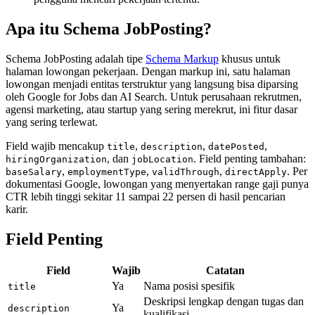
Apa itu Schema JobPosting?
Schema JobPosting adalah tipe
Schema Markup
khusus untuk
halaman lowongan pekerjaan. Dengan markup ini, satu halaman
lowongan menjadi entitas terstruktur yang langsung bisa diparsing
oleh Google for Jobs dan AI Search. Untuk perusahaan rekrutmen,
agensi marketing, atau startup yang sering merekrut, ini fitur dasar
yang sering terlewat.
Field wajib mencakup
,
,
,
title
description
datePosted
, dan
. Field penting tambahan:
hiringOrganization
jobLocation
,
,
,
. Per
baseSalary
employmentType
validThrough
directApply
dokumentasi Google, lowongan yang menyertakan range gaji punya
CTR lebih tinggi sekitar 11 sampai 22 persen di hasil pencarian
karir.
Field Penting
Field
Wajib
Catatan
Ya
Nama posisi spesifik
title
Deskripsi lengkap dengan tugas dan
Ya
description
kualifikasi