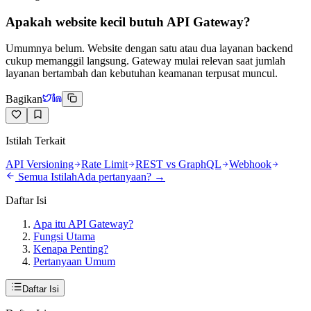
Apakah website kecil butuh API Gateway?
Umumnya belum. Website dengan satu atau dua layanan backend
cukup memanggil langsung. Gateway mulai relevan saat jumlah
layanan bertambah dan kebutuhan keamanan terpusat muncul.
Bagikan
Istilah Terkait
API Versioning
Rate Limit
REST vs GraphQL
Webhook
Semua Istilah
Ada pertanyaan? →
Daftar Isi
Apa itu API Gateway?
Fungsi Utama
Kenapa Penting?
Pertanyaan Umum
Daftar Isi