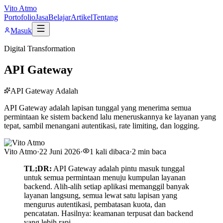
Vito Atmo
Portofolio
Jasa
Belajar
Artikel
Tentang
Masuk
Digital Transformation
API Gateway
API Gateway Adalah
API Gateway adalah lapisan tunggal yang menerima semua
permintaan ke sistem backend lalu meneruskannya ke layanan yang
tepat, sambil menangani autentikasi, rate limiting, dan logging.
Vito Atmo
·
22 Juni 2026
·
1
kali dibaca
·
2
min baca
TL;DR:
API Gateway adalah pintu masuk tunggal
untuk semua permintaan menuju kumpulan layanan
backend. Alih-alih setiap aplikasi memanggil banyak
layanan langsung, semua lewat satu lapisan yang
mengurus autentikasi, pembatasan kuota, dan
pencatatan. Hasilnya: keamanan terpusat dan backend
yang lebih rapi.