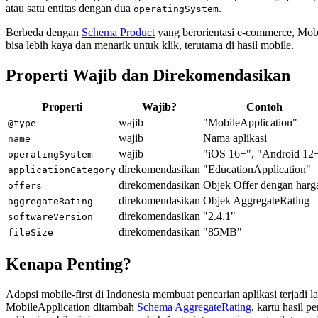
atau satu entitas dengan dua
.
operatingSystem
Berbeda dengan
Schema Product
yang berorientasi e-commerce, Mobil
bisa lebih kaya dan menarik untuk klik, terutama di hasil mobile.
Properti Wajib dan Direkomendasikan
Properti
Wajib?
Contoh
wajib
"MobileApplication"
@type
wajib
Nama aplikasi
name
wajib
"iOS 16+", "Android 12
operatingSystem
direkomendasikan
"EducationApplication"
applicationCategory
direkomendasikan
Objek Offer dengan harg
offers
direkomendasikan
Objek AggregateRating
aggregateRating
direkomendasikan
"2.4.1"
softwareVersion
direkomendasikan
"85MB"
fileSize
Kenapa Penting?
Adopsi mobile-first di Indonesia membuat pencarian aplikasi terjadi
MobileApplication ditambah
Schema AggregateRating
, kartu hasil 