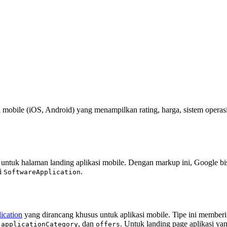
obile (iOS, Android) yang menampilkan rating, harga, sistem operasi,
ntuk halaman landing aplikasi mobile. Dengan markup ini, Google bis
ri
.
SoftwareApplication
ication
yang dirancang khusus untuk aplikasi mobile. Tipe ini membe
,
, dan
. Untuk landing page aplikasi yan
applicationCategory
offers