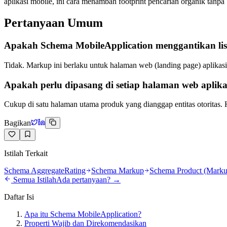
aplikasi mobile, ini cara menambah footprint pencarian organik tanpa b
Pertanyaan Umum
Apakah Schema MobileApplication menggantikan list
Tidak. Markup ini berlaku untuk halaman web (landing page) aplikasi
Apakah perlu dipasang di setiap halaman web aplika
Cukup di satu halaman utama produk yang dianggap entitas otoritas.
Bagikan
Istilah Terkait
Schema AggregateRating
Schema Markup
Schema Product (Marku
Semua Istilah
Ada pertanyaan? →
Daftar Isi
Apa itu Schema MobileApplication?
Properti Wajib dan Direkomendasikan