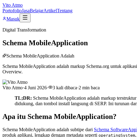
Vito Atmo
Portofolio
Jasa
Belajar
Artikel
Tentang
Masuk
Digital Transformation
Schema MobileApplication
Schema MobileApplication Adalah
Schema MobileApplication adalah markup Schema.org untuk aplikasi m
Overview.
Vito Atmo
·
4 Juni 2026
·
3
kali dibaca
·
2
min baca
TL;DR:
Schema MobileApplication adalah markup terstruktur u
didukung, dan tombol install langsung di SERP. Ini turunan da
Apa itu Schema MobileApplication?
Schema MobileApplication adalah subtipe dari
Schema SoftwareAppl
produk aplikasi, lengkap dengan metadata seperti
operatingSystem