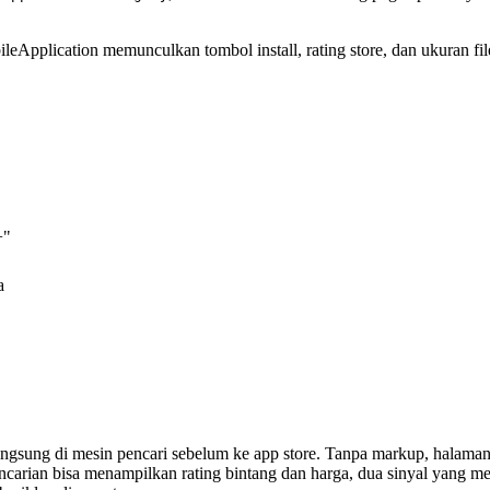
eApplication memunculkan tombol install, rating store, dan ukuran fil
+"
a
 langsung di mesin pencari sebelum ke app store. Tanpa markup, halama
pencarian bisa menampilkan rating bintang dan harga, dua sinyal yang