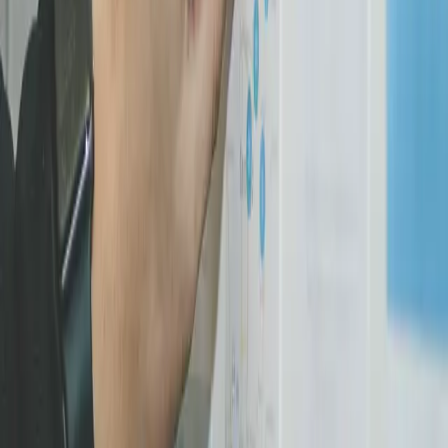
Bagikan
Artikel Terkait
Website Bisnis
LCP dan INP Sudah Hijau, tapi Leads Tetap Sepi?
Ini Sebabnya
Skor Core Web Vitals bagus di PageSpeed Insights tapi form leads
tetap sepi? Masalahnya sering bukan di kecepatan, tapi di apa yang
terjadi setelah halaman termuat.
Website Bisnis
Schema Markup di Next.js: Panduan Praktis untuk
Marketer
Schema markup membuat mesin pencari dan AI memahami isi
halaman Anda. Panduan praktis memasangnya di Next.js tanpa
harus jadi developer penuh waktu.
Website Bisnis