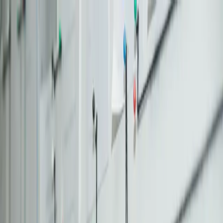
Vito Atmo
Portofolio
Jasa
Belajar
Artikel
Tentang
Masuk
Website Bisnis
Cara Pasang Schema Recipe untuk F&B
Indonesia 2026: Kerangka 5 Langkah
supaya Resep Muncul di Carousel Google
Ringkasan
Halaman resep tanpa Schema Recipe kehilangan slot carousel resep
Google dan AI Overview. Berikut kerangka 5 langkah memasang
markup yang valid dan menarik klik.
Vito Atmo
·
4 Juni 2026
·
0
kali dibaca
·
3
min baca
TL;DR:
Schema Recipe adalah markup terstruktur
yang membuat halaman resep tampil sebagai rich result
di Google, lengkap dengan foto, durasi, dan rating.