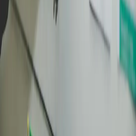
Personal Brand
Website Bisnis
Portofolio
Navigasi
Tentang
Kelas
Artikel
Glosarium
Harga
FAQ
Kontak
Sitemap
Legal
Garansi
Kebijakan Layanan
Kebijakan Privasi
Kontak
LinkedIn