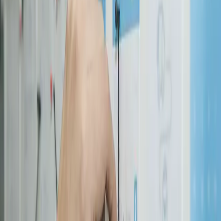
lambat karena mayoritas pengunjung memakai koneksi 4G yang
bervariasi. Fokus perbaikan akhirnya kami arahkan ke pengalaman
seluler nyata, bukan mengejar angka desktop yang sudah hijau.
Hasilnya lebih relevan dengan apa yang benar-benar dialami
pembeli dan, pada gilirannya, dengan kualitas
trafik organik
yang
masuk.
Pertanyaan Umum
Apakah saya harus berhenti pakai Lighthouse?
Tidak. Lighthouse tetap berguna untuk menemukan masalah
sebelum deploy. Yang perlu diubah adalah ekspektasi: jadikan
CrUX sebagai penilai akhir karena itulah yang Google gunakan.
Berapa lama perbaikan terlihat di CrUX?
Karena CrUX memakai jendela bergulir 28 hari, dampak perbaikan
biasanya baru terlihat penuh setelah beberapa minggu, bukan
langsung keesokan harinya.
Apa beda CrUX dan Google Analytics?