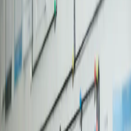
dan bandingkan tren bulanan, bukan satu angka sesaat.
Banyak marketer yang saya temui bangga website-nya dapat skor
Lighthouse 100, lalu bingung kenapa peringkat tak kunjung naik.
Masalahnya, angka yang mereka kejar bukan angka yang Google
pakai.
Google menilai pengalaman halaman dari data pengguna nyata,
bukan dari simulasi satu kali di laptop developer. Data itu bernama
CrUX, dan memahaminya mengubah cara Anda berdiskusi dengan
tim teknis.
Lab Data vs Field Data: Sumber
Kebingungan Utama
Skor
Lighthouse
adalah lab data, hasil simulasi di satu perangkat
dengan kondisi jaringan yang ditetapkan. Berguna untuk debugging
sebelum rilis, tapi tidak mencerminkan pengalaman ribuan
pengunjung asli Anda.
CrUX
adalah field data, rekaman pengalaman pengguna Chrome
sungguhan selama 28 hari terakhir.
Inilah data yang Google pakai
untuk menilai
Core Web Vitals
di hasil pencarian.
Jika lab dan
field berbeda jauh, yang menentukan peringkat adalah field.