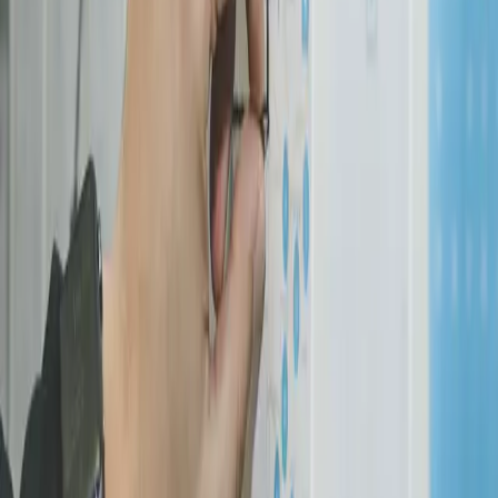
Analytics mengukur perilaku dan trafik pengunjung Anda,
sementara CrUX khusus mengukur metrik pengalaman halaman
(Core Web Vitals) dari pengguna Chrome secara agregat.
Mulai dari Satu Halaman Terpenting
Tidak perlu mengaudit seluruh situs sekaligus. Ambil satu halaman
dengan trafik tertinggi, baca field data-nya di PageSpeed Insights,
lalu bawa temuan itu ke diskusi dengan developer. Berbekal data
yang sama dengan yang dilihat Google, percakapan marketing dan
teknis jadi jauh lebih produktif.
Bagikan
Artikel Terkait
Website Bisnis
LCP dan INP Sudah Hijau, tapi Leads Tetap Sepi?
Ini Sebabnya
Skor Core Web Vitals bagus di PageSpeed Insights tapi form leads
tetap sepi? Masalahnya sering bukan di kecepatan, tapi di apa yang