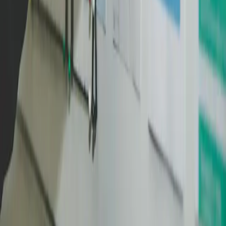
(Bukan Cuma Developer)
Vito Atmo
Membantu individu dan bisnis tampil modern dan profesional di
internet.
Layanan
Semua Layanan
Personal Brand
Website Bisnis
Portofolio
Navigasi
Tentang
Kelas
Artikel
Glosarium
Harga
FAQ
Kontak