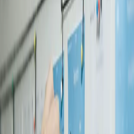
Cara Membaca CrUX Tanpa Latar
Teknis
Anda tidak perlu BigQuery untuk mulai. Cukup buka PageSpeed
Insights dan masukkan URL. Perhatikan tiga hal:
Metrik
Mengukur
Target "baik"
LCP
Kecepatan muat konten utama
di bawah 2,5 detik
INP
Responsivitas terhadap interaksi
di bawah 200 ms
CLS
Stabilitas tata letak
di bawah 0,1
Jika muncul label "Tidak cukup data", artinya situs Anda belum
punya volume kunjungan Chrome yang memadai, hal lumrah untuk
website baru. Detail metode pengumpulan dijelaskan di
dokumentasi resmi web.dev tentang CrUX
.
Studi Kasus: Saat Skor Lab Menipu
Saat menangani optimasi untuk Nalesha, brand parfum yang banyak
diakses lewat ponsel, skor Lighthouse desktop terlihat sangat baik.
Namun field data CrUX menunjukkan LCP seluler yang lebih