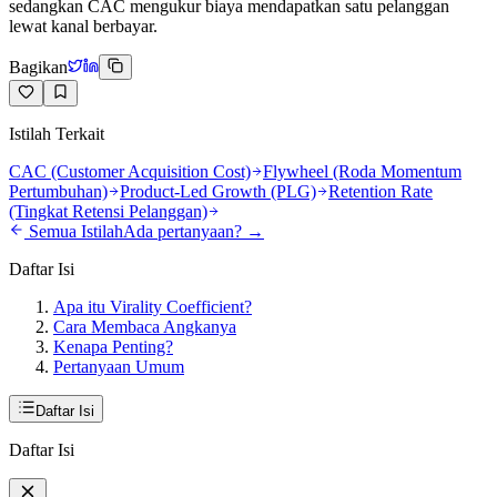
sedangkan CAC mengukur biaya mendapatkan satu pelanggan
lewat kanal berbayar.
Bagikan
Istilah Terkait
CAC (Customer Acquisition Cost)
Flywheel (Roda Momentum
Pertumbuhan)
Product-Led Growth (PLG)
Retention Rate
(Tingkat Retensi Pelanggan)
Semua Istilah
Ada pertanyaan? →
Daftar Isi
Apa itu Virality Coefficient?
Cara Membaca Angkanya
Kenapa Penting?
Pertanyaan Umum
Daftar Isi
Daftar Isi