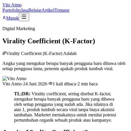
Vito Atmo
Portofolio
Jasa
Belajar
Artikel
Tentang
Masuk
Digital Marketing
Virality Coefficient (K-Factor)
Virality Coefficient (K-Factor) Adalah
Angka yang mengukur berapa banyak pengguna baru dibawa oleh
setiap pengguna lama, penentu apakah produk tumbuh viral.
Vito Atmo
·
24 Juni 2026
·
1
kali dibaca
·
2
min baca
TL;DR:
Virality coefficient, sering disebut K-factor,
mengukur berapa banyak pengguna baru yang dibawa
oleh setiap pengguna yang sudah ada. Jika nilainya di
atas 1, produk tumbuh secara viral tanpa biaya akuisisi
tambahan. Marketer memakainya untuk menilai potensi
pertumbuhan organik sebuah produk atau kampanye.