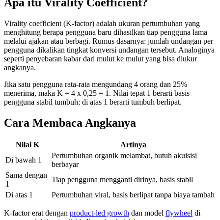
Apa itu Virality Coefficient?
Virality coefficient (K-factor) adalah ukuran pertumbuhan yang
menghitung berapa pengguna baru dihasilkan tiap pengguna lama
melalui ajakan atau berbagi. Rumus dasarnya: jumlah undangan per
pengguna dikalikan tingkat konversi undangan tersebut. Analoginya
seperti penyebaran kabar dari mulut ke mulut yang bisa diukur
angkanya.
Jika satu pengguna rata-rata mengundang 4 orang dan 25%
menerima, maka K = 4 x 0,25 = 1. Nilai tepat 1 berarti basis
pengguna stabil tumbuh; di atas 1 berarti tumbuh berlipat.
Cara Membaca Angkanya
Nilai K
Artinya
Pertumbuhan organik melambat, butuh akuisisi
Di bawah 1
berbayar
Sama dengan
Tiap pengguna mengganti dirinya, basis stabil
1
Di atas 1
Pertumbuhan viral, basis berlipat tanpa biaya tambah
K-factor erat dengan
product-led growth
dan model
flywheel
di