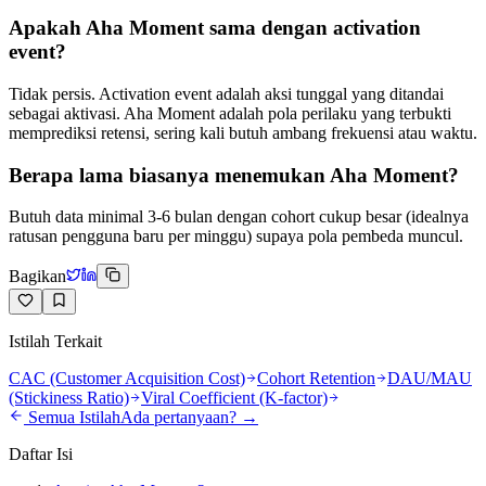
Apakah Aha Moment sama dengan activation
event?
Tidak persis. Activation event adalah aksi tunggal yang ditandai
sebagai aktivasi. Aha Moment adalah pola perilaku yang terbukti
memprediksi retensi, sering kali butuh ambang frekuensi atau waktu.
Berapa lama biasanya menemukan Aha Moment?
Butuh data minimal 3-6 bulan dengan cohort cukup besar (idealnya
ratusan pengguna baru per minggu) supaya pola pembeda muncul.
Bagikan
Istilah Terkait
CAC (Customer Acquisition Cost)
Cohort Retention
DAU/MAU
(Stickiness Ratio)
Viral Coefficient (K-factor)
Semua Istilah
Ada pertanyaan? →
Daftar Isi