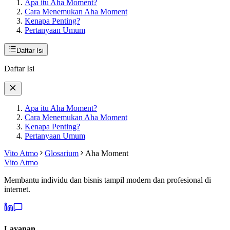
Apa itu Aha Moment?
Cara Menemukan Aha Moment
Kenapa Penting?
Pertanyaan Umum
Daftar Isi
Daftar Isi
Apa itu Aha Moment?
Cara Menemukan Aha Moment
Kenapa Penting?
Pertanyaan Umum
Vito Atmo
Glosarium
Aha Moment
Vito Atmo
Membantu individu dan bisnis tampil modern dan profesional di
internet.
Layanan