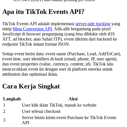
Apa itu TikTok Events API?
TikTok Events API adalah implementasi
server-side tracking
yang
mirip
Meta Conversion API
. Alih-alih bergantung pada pixel
JavaScript di browser pengunjung (yang bisa diblokir oleh iOS
ATT, ad blocker, atau Safari ITP), event dikirim dari backend ke
endpoint TikTok dalam format JSON.
Setiap event berisi data: event name (Purchase, Lead, AddToCart),
event time, user identifiers di-hash (email, phone, IP, user agent),
dan event properties (value, currency, content_id). TikTok lalu
mencocokkan event ini dengan user di platform mereka untuk
attribution dan optimisasi iklan.
Cara Kerja Singkat
Langkah
Aksi
1
User klik iklan TikTok, masuk ke website
2
User selesai checkout
Server bisnis kirim event Purchase ke TikTok Events
3
API