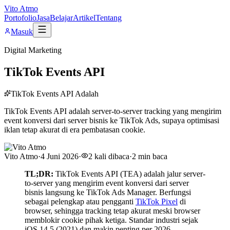
Vito Atmo
Portofolio
Jasa
Belajar
Artikel
Tentang
Masuk
Digital Marketing
TikTok Events API
TikTok Events API Adalah
TikTok Events API adalah server-to-server tracking yang mengirim
event konversi dari server bisnis ke TikTok Ads, supaya optimisasi
iklan tetap akurat di era pembatasan cookie.
Vito Atmo
·
4 Juni 2026
·
2
kali dibaca
·
2
min baca
TL;DR:
TikTok Events API (TEA) adalah jalur server-
to-server yang mengirim event konversi dari server
bisnis langsung ke TikTok Ads Manager. Berfungsi
sebagai pelengkap atau pengganti
TikTok Pixel
di
browser, sehingga tracking tetap akurat meski browser
memblokir cookie pihak ketiga. Standar industri sejak
iOS 14.5 (2021) dan makin penting per 2026.