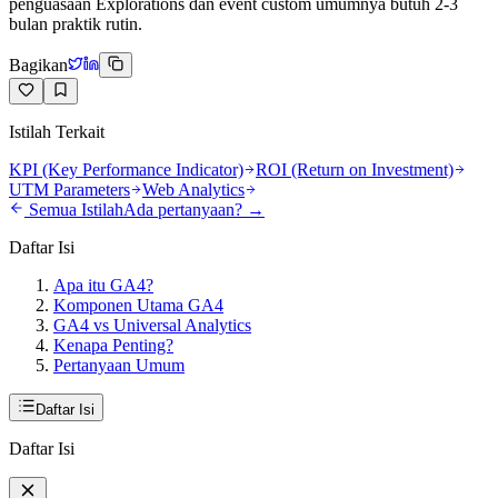
penguasaan Explorations dan event custom umumnya butuh 2-3
bulan praktik rutin.
Bagikan
Istilah Terkait
KPI (Key Performance Indicator)
ROI (Return on Investment)
UTM Parameters
Web Analytics
Semua Istilah
Ada pertanyaan? →
Daftar Isi
Apa itu GA4?
Komponen Utama GA4
GA4 vs Universal Analytics
Kenapa Penting?
Pertanyaan Umum
Daftar Isi
Daftar Isi