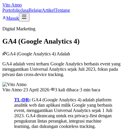
Vito Atmo
Portofolio
Jasa
Belajar
Artikel
Tentang
Masuk
Digital Marketing
GA4 (Google Analytics 4)
GA4 (Google Analytics 4) Adalah
GA4 adalah versi terbaru Google Analytics berbasis event yang
menggantikan Universal Analytics sejak Juli 2023, fokus pada
privasi dan cross-device tracking.
Vito Atmo
·
23 April 2026
·
3
kali dibaca
·
3
min baca
TL;DR
:
GA4 (Google Analytics 4) adalah platform
analitik web dan aplikasi milik Google yang berbasis
event, menggantikan Universal Analytics sejak 1 Juli
2023. GA4 dirancang untuk era privacy-first dengan
pengukuran lintas perangkat, integrasi machine
learning, dan dukungan cookieless tracking.