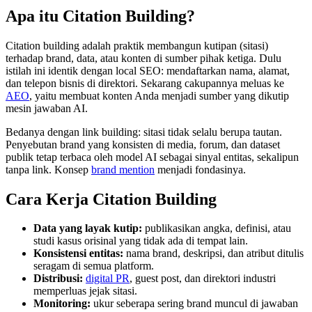
Apa itu Citation Building?
Citation building adalah praktik membangun kutipan (sitasi)
terhadap brand, data, atau konten di sumber pihak ketiga. Dulu
istilah ini identik dengan local SEO: mendaftarkan nama, alamat,
dan telepon bisnis di direktori. Sekarang cakupannya meluas ke
AEO
, yaitu membuat konten Anda menjadi sumber yang dikutip
mesin jawaban AI.
Bedanya dengan link building: sitasi tidak selalu berupa tautan.
Penyebutan brand yang konsisten di media, forum, dan dataset
publik tetap terbaca oleh model AI sebagai sinyal entitas, sekalipun
tanpa link. Konsep
brand mention
menjadi fondasinya.
Cara Kerja Citation Building
Data yang layak kutip:
publikasikan angka, definisi, atau
studi kasus orisinal yang tidak ada di tempat lain.
Konsistensi entitas:
nama brand, deskripsi, dan atribut ditulis
seragam di semua platform.
Distribusi:
digital PR
, guest post, dan direktori industri
memperluas jejak sitasi.
Monitoring:
ukur seberapa sering brand muncul di jawaban