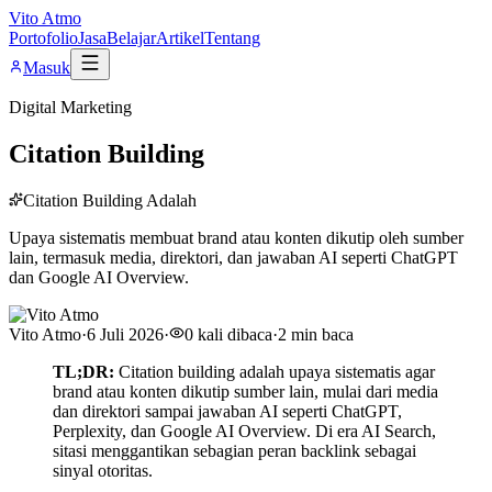
Vito Atmo
Portofolio
Jasa
Belajar
Artikel
Tentang
Masuk
Digital Marketing
Citation Building
Citation Building Adalah
Upaya sistematis membuat brand atau konten dikutip oleh sumber
lain, termasuk media, direktori, dan jawaban AI seperti ChatGPT
dan Google AI Overview.
Vito Atmo
·
6 Juli 2026
·
0
kali dibaca
·
2
min baca
TL;DR:
Citation building adalah upaya sistematis agar
brand atau konten dikutip sumber lain, mulai dari media
dan direktori sampai jawaban AI seperti ChatGPT,
Perplexity, dan Google AI Overview. Di era AI Search,
sitasi menggantikan sebagian peran backlink sebagai
sinyal otoritas.