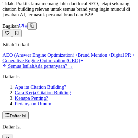
Tidak. Praktik lama memang lahir dari local SEO, tetapi sekarang
citation building relevan untuk semua brand yang ingin muncul di
jawaban AI, termasuk personal brand dan B2B.
Bagikan
Istilah Terkait
AEO (Answer Engine Optimization)
Brand Mention
Digital PR
Generative Engine Optimization (GEO)
Semua Istilah
Ada pertanyaan? →
Daftar Isi
Apa itu Citation Building?
Cara Kerja Citation Building
Kenapa Penting?
Pertanyaan Umum
Daftar Isi
Daftar Isi