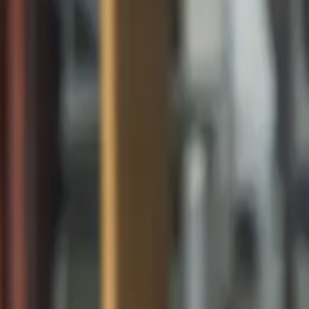
an menilai CAC yang sehat.
iga proxy metric yang bisa dipakai bisnis kecil.
-click yang saya pakai di proyek client.