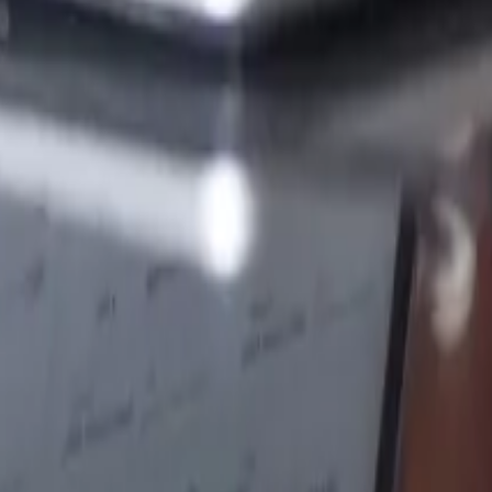
an AI
et.