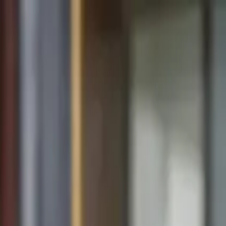
rujukan?
i dan diekstrak: tempatkan jawaban ringkas di awal, gunakan
u paragraf jawaban yang berdiri sendiri.
erapa bulan terakhir, saya melihat halaman yang dulu mengandalkan
ran mainnya berbeda dari SEO klasik.