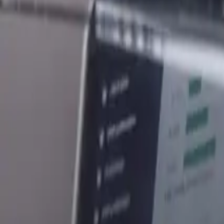
Yang Terlihat di Lapangan
Pertanyaan Umum
Tulis untuk Manusia, Susun untuk Mesin
Vito Atmo
Artikel
Cara Membuat Website Anda Dikutip di Jawab
Vito Atmo
Membantu individu dan bisnis tampil modern dan profesional di intern
Layanan
Semua Layanan
Personal Brand
Website Bisnis
Portofolio
Navigasi
Tentang
Kelas
Artikel
Glosarium