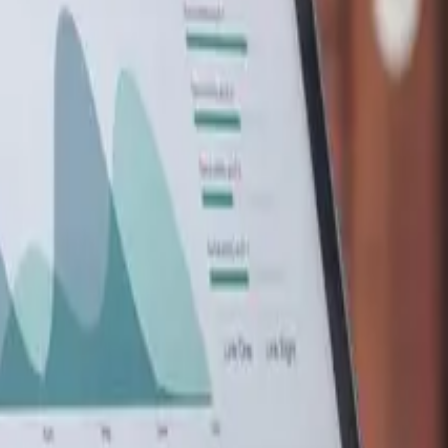
yang menyebut sumbernya dengan jelas dan punya penulis yang terident
nunjukkan pengalaman dan keahlian nyata lebih dipercaya sistem. Un
an visibilitas brand. Untuk topik kompleks, pengguna tetap mengklik 
waban, data terstruktur, dan kredibilitas. Semua bisa diterapkan tanpa 
isa muncul dalam hitungan minggu, tetapi tidak ada jaminan waktu past
nak dibaca manusia. Jawaban yang jelas di awal, pertanyaan yang dija
k melakukannya dengan konsisten. Mulailah dari satu artikel: beri rin