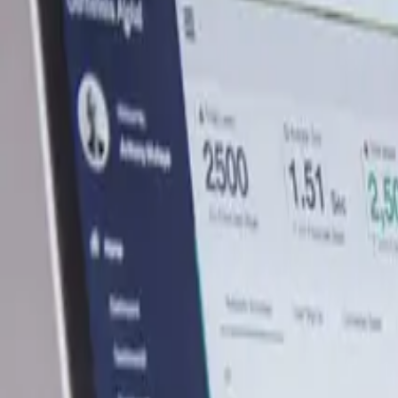
Kenapa Sebagian Konten Dikutip dan Seb
Mesin jawaban tidak membaca seperti manusia. Mereka mencari potong
diekstrak.
Praktik menyiapkan konten agar mudah dikutip ini dikenal sebagai
An
dan mengharapkan jawaban langsung, bukan daftar tautan.
Empat Hal yang Membuat Konten Mudah 
Elemen
Kenapa penting
Jawaban di awal
Mesin mengambil paragraf pembuka sebagai ri
Struktur tanya jawab
Cocok dengan format pertanyaan pengguna
Data terstruktur
Membantu mesin memahami konteks halaman
Sinyal kepercayaan
Penulis jelas, sumber kredibel, fakta terverifikas
Untuk poin data terstruktur,
schema FAQ
sangat membantu karena meme
Yang Terlihat di Lapangan
Saat menata konten untuk situs Vito Atmo, perubahan paling berdampa
bagian tanya jawab terstruktur lebih sering muncul sebagai kutipan di