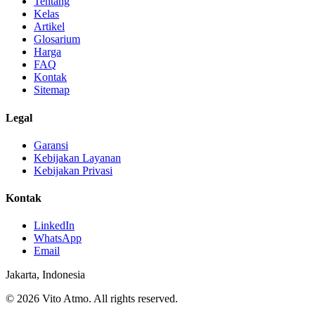
Tentang
Kelas
Artikel
Glosarium
Harga
FAQ
Kontak
Sitemap
Legal
Garansi
Kebijakan Layanan
Kebijakan Privasi
Kontak
LinkedIn
WhatsApp
Email
Jakarta, Indonesia
© 2026 Vito Atmo. All rights reserved.