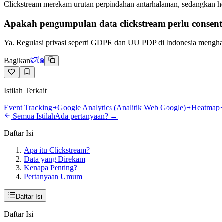
Clickstream merekam urutan perpindahan antarhalaman, sedangkan he
Apakah pengumpulan data clickstream perlu consen
Ya. Regulasi privasi seperti GDPR dan UU PDP di Indonesia menghar
Bagikan
Istilah Terkait
Event Tracking
Google Analytics (Analitik Web Google)
Heatmap
Semua Istilah
Ada pertanyaan? →
Daftar Isi
Apa itu Clickstream?
Data yang Direkam
Kenapa Penting?
Pertanyaan Umum
Daftar Isi
Daftar Isi