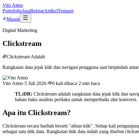
Vito Atmo
Portofolio
Jasa
Belajar
Artikel
Tentang
Masuk
Digital Marketing
Clickstream
Clickstream Adalah
Rangkaian data jejak klik dan navigasi pengguna saat berpindah anta
Vito Atmo
·
5 Juli 2026
·
0
kali dibaca
·
2
min baca
TL;DR:
Clickstream adalah rangkaian data jejak klik dan nav
bahan baku analisis perilaku untuk memperbaiki alur konversi.
Apa itu Clickstream?
Clickstream secara harfiah berarti "aliran klik". Setiap kali pengunj
sebagai satu titik data. Rangkaian titik data inilah yang disebut clickst