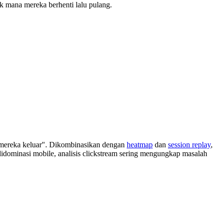
ik mana mereka berhenti lalu pulang.
a mereka keluar". Dikombinasikan dengan
heatmap
dan
session replay
,
didominasi mobile, analisis clickstream sering mengungkap masalah