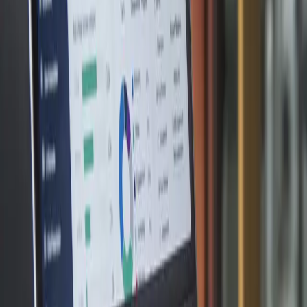
Mulai dari konsistensi nama dan satu halaman About yang faktual di
domain sendiri, lengkap dengan data terstruktur. Ini fondasi sebelum
memikirkan Wikidata.
Mulai dari yang Kamu Kontrol
Sebelum mengejar Wikidata, rapikan dulu identitasmu di tempat
yang kamu kuasai: satu nama, satu halaman About yang jujur, dan
data terstruktur di situs sendiri. Entitas yang dikenali dibangun dari
konsistensi, bukan dari satu trik. Setelah fondasi itu kuat, sumber
eksternal seperti Wikidata akan jauh lebih bermakna.
Bagikan
Artikel Terkait
Personal Branding
Topical Authority: Bekal Personal Brand Muncul di
Pencarian
Personal brand yang menang bukan yang paling ramai, tapi yang