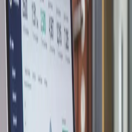
Di Mana Wikidata Berperan
Wikidata entity
adalah catatan terstruktur tentang satu hal di basis
data terbuka Wikimedia, lengkap dengan ID unik. Datanya bersifat
publik dan dipakai banyak sistem, termasuk sebagai salah satu
masukan untuk knowledge graph. Strukturnya mengikuti pola fakta
terhubung yang mirip
semantic triple
, subjek-predikat-objek,
sehingga mudah dibaca mesin.
Penting dicatat: Wikidata bukan satu-satunya sumber, dan tidak
semua orang otomatis layak punya entitas di sana. Ada kriteria
notabilitas, sebagaimana dijelaskan dalam
pedoman resmi Wikidata
.
Jadi anggap Wikidata sebagai salah satu sinyal, bukan tombol ajaib.
Langkah Membangun Identitas Entitas
Langkah
Tujuan
Konsisten satu nama dan ejaan di
Mengurangi ambiguitas
semua kanal
identitas
Punya halaman About yang faktual
Memberi sumber yang bisa
dan tertaut
dirujuk
Pasang data terstruktur (
Schema
Menegaskan atribut diri ke