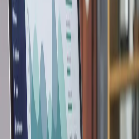
Person
) di situs
mesin
Memenuhi sinyal
Bangun rujukan dari sumber tepercaya
kredibilitas
Halaman About di
domain
sendiri penting karena memberi mesin
satu sumber kebenaran yang kamu kontrol, bukan tersebar di
platform pihak ketiga.
Studi Kasus dari Pengalaman
Saat menangani personal branding Aris Setiawan, fokus awal bukan
menambah konten, melainkan merapikan identitas. Kami pastikan
nama, profesi, dan tautan konsisten di website portofolio dan kanal
utamanya, lalu menambahkan data terstruktur Person di halaman
profil. Tujuannya sederhana: memberi mesin sinyal yang jelas
tentang "siapa" dia, agar tidak tertukar dan lebih mungkin dikutip
dengan benar.
Pola yang sama saya terapkan untuk Yuanita Sekar. Identitas yang
konsisten dan terstruktur membuat informasi yang muncul soal
dirinya lebih akurat, yang pada akhirnya memperkuat kepercayaan
saat orang mencarinya.
Hubungannya dengan AI Search