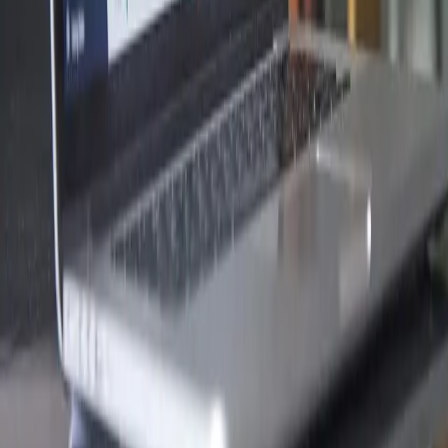
paling dalam di satu topik. Begini cara membangun topical authority
langkah demi langkah.
Personal Branding
E-E-A-T: Kenapa Personal Brand Wajib Paham
Sinyal Ini
Google menilai konten dari pengalaman, keahlian, otoritas, dan
kepercayaan. Untuk personal brand, empat sinyal E-E-A-T ini
menentukan apakah namamu muncul di pencarian.
Personal Branding
Apa itu E-E-A-T dan Kenapa Personal Brand
Wajib Paham
E-E-A-T menentukan apakah konten personal brand kamu
dipercaya Google dan pembaca. Panduan singkat plus cara
membangun sinyalnya dari pengalaman nyata.
#
entity-seo
#
personal-branding
#
wikidata
#
ai-search
Butuh website yang benar-benar bekerja?