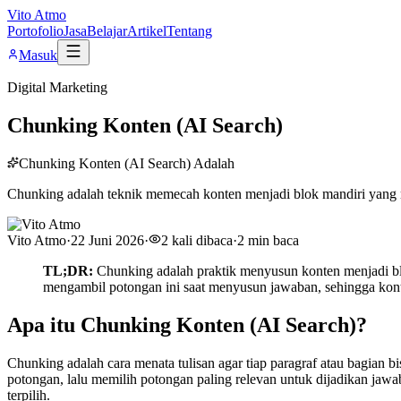
Vito Atmo
Portofolio
Jasa
Belajar
Artikel
Tentang
Masuk
Digital Marketing
Chunking Konten (AI Search)
Chunking Konten (AI Search) Adalah
Chunking adalah teknik memecah konten menjadi blok mandiri yang mu
Vito Atmo
·
22 Juni 2026
·
2
kali dibaca
·
2
min baca
TL;DR:
Chunking adalah praktik menyusun konten menjadi bl
mengambil potongan ini saat menyusun jawaban, sehingga konte
Apa itu Chunking Konten (AI Search)?
Chunking adalah cara menata tulisan agar tiap paragraf atau bagian 
potongan, lalu memilih potongan paling relevan untuk dijadikan jawaba
terpilih.