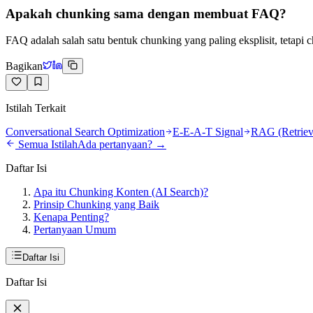
Apakah chunking sama dengan membuat FAQ?
FAQ adalah salah satu bentuk chunking yang paling eksplisit, tetapi
Bagikan
Istilah Terkait
Conversational Search Optimization
E-E-A-T Signal
RAG (Retriev
Semua Istilah
Ada pertanyaan? →
Daftar Isi
Apa itu Chunking Konten (AI Search)?
Prinsip Chunking yang Baik
Kenapa Penting?
Pertanyaan Umum
Daftar Isi
Daftar Isi