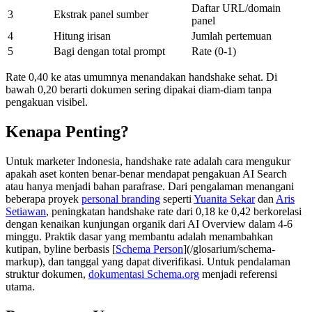
Daftar URL/domain
3
Ekstrak panel sumber
panel
4
Hitung irisan
Jumlah pertemuan
5
Bagi dengan total prompt
Rate (0-1)
Rate 0,40 ke atas umumnya menandakan handshake sehat. Di
bawah 0,20 berarti dokumen sering dipakai diam-diam tanpa
pengakuan visibel.
Kenapa Penting?
Untuk marketer Indonesia, handshake rate adalah cara mengukur
apakah aset konten benar-benar mendapat pengakuan AI Search
atau hanya menjadi bahan parafrase. Dari pengalaman menangani
beberapa proyek
personal branding
seperti
Yuanita Sekar
dan
Aris
Setiawan
, peningkatan handshake rate dari 0,18 ke 0,42 berkorelasi
dengan kenaikan kunjungan organik dari AI Overview dalam 4-6
minggu. Praktik dasar yang membantu adalah menambahkan
kutipan, byline berbasis [
Schema Person
](/glosarium/schema-
markup), dan tanggal yang dapat diverifikasi. Untuk pendalaman
struktur dokumen,
dokumentasi Schema.org
menjadi referensi
utama.