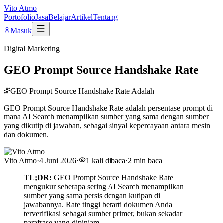
Vito Atmo
Portofolio
Jasa
Belajar
Artikel
Tentang
Masuk
Digital Marketing
GEO Prompt Source Handshake Rate
GEO Prompt Source Handshake Rate Adalah
GEO Prompt Source Handshake Rate adalah persentase prompt di
mana AI Search menampilkan sumber yang sama dengan sumber
yang dikutip di jawaban, sebagai sinyal kepercayaan antara mesin
dan dokumen.
Vito Atmo
·
4 Juni 2026
·
1
kali dibaca
·
2
min baca
TL;DR:
GEO Prompt Source Handshake Rate
mengukur seberapa sering AI Search menampilkan
sumber yang sama persis dengan kutipan di
jawabannya. Rate tinggi berarti dokumen Anda
terverifikasi sebagai sumber primer, bukan sekadar
parafrase yang dipinjam.