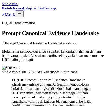
Vito Atmo
Portofolio
Jasa
Belajar
Artikel
Tentang
Masuk
Digital Transformation
Prompt Canonical Evidence Handshake
Prompt Canonical Evidence Handshake Adalah
Mekanisme pencocokan antara sumber kanonikal halaman dengan
bukti yang dipakai AI saat mengutip, sehingga kutipan menempel ke
URL paling otoritatif.
Vito Atmo
·
4 Juni 2026
·
1
kali dibaca
·
2
min baca
TL;DR:
Prompt Canonical Evidence Handshake
adalah mekanisme di mana AI Search mencocokkan
bukti (kalimat atau angka) di sebuah halaman dengan
URL kanonikal halaman tersebut, sehingga kutipan
menempel ke alamat yang paling otoritatif. Tanpa
handshake yang rapi, kutipan bisa menempel ke URL
duplikat dan mengurangi kekuatan sumber utama.