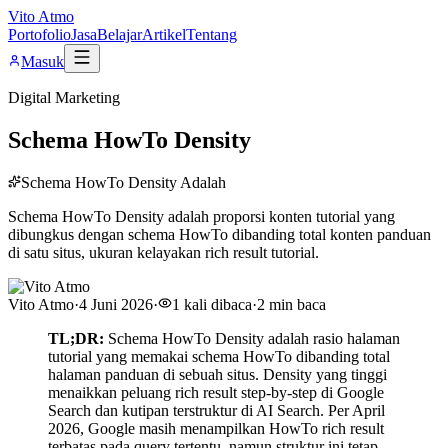
Vito Atmo
Portofolio
Jasa
Belajar
Artikel
Tentang
Masuk
Digital Marketing
Schema HowTo Density
Schema HowTo Density Adalah
Schema HowTo Density adalah proporsi konten tutorial yang
dibungkus dengan schema HowTo dibanding total konten panduan
di satu situs, ukuran kelayakan rich result tutorial.
Vito Atmo
·
4 Juni 2026
·
1
kali dibaca
·
2
min baca
TL;DR:
Schema HowTo Density adalah rasio halaman
tutorial yang memakai schema HowTo dibanding total
halaman panduan di sebuah situs. Density yang tinggi
menaikkan peluang rich result step-by-step di Google
Search dan kutipan terstruktur di AI Search. Per April
2026, Google masih menampilkan HowTo rich result
terbatas pada query tertentu, namun struktur ini tetap