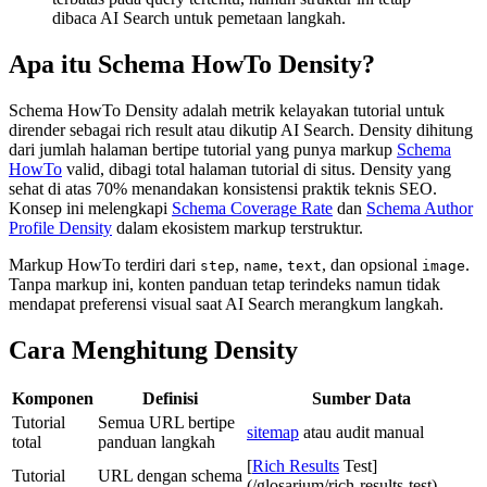
dibaca AI Search untuk pemetaan langkah.
Apa itu Schema HowTo Density?
Schema HowTo Density adalah metrik kelayakan tutorial untuk
dirender sebagai rich result atau dikutip AI Search. Density dihitung
dari jumlah halaman bertipe tutorial yang punya markup
Schema
HowTo
valid, dibagi total halaman tutorial di situs. Density yang
sehat di atas 70% menandakan konsistensi praktik teknis SEO.
Konsep ini melengkapi
Schema Coverage Rate
dan
Schema Author
Profile Density
dalam ekosistem markup terstruktur.
Markup HowTo terdiri dari
,
,
, dan opsional
.
step
name
text
image
Tanpa markup ini, konten panduan tetap terindeks namun tidak
mendapat preferensi visual saat AI Search merangkum langkah.
Cara Menghitung Density
Komponen
Definisi
Sumber Data
Tutorial
Semua URL bertipe
sitemap
atau audit manual
total
panduan langkah
[
Rich Results
Test]
Tutorial
URL dengan schema
(/glosarium/rich-results-test),