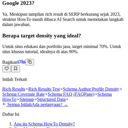
Google 2023?
Ya. Meskipun tampilan rich result di SERP berkurang sejak 2023,
struktur HowTo masih dibaca AI Search untuk memetakan langkah
dalam jawaban.
Berapa target density yang ideal?
Untuk situs edukasi dan portfolio jasa, target minimal 70%. Untuk
situs khusus tutorial, idealnya di atas 90%.
Bagikan
Istilah Terkait
Rich Results
Rich Results Test
Schema Author Profile Density
Schema Coverage Rate
Schema FAQ (FAQPage)
Schema
HowTo
Sitemap
Structured Data
Semua Istilah
Ada pertanyaan? →
Daftar Isi
Apa itu Schema HowTo Density?