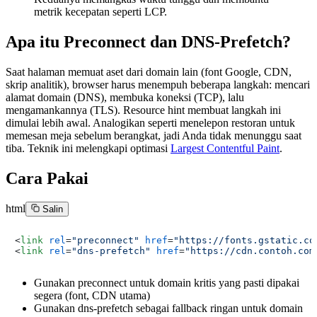
metrik kecepatan seperti LCP.
Apa itu Preconnect dan DNS-Prefetch?
Saat halaman memuat aset dari domain lain (font Google, CDN,
skrip analitik), browser harus menempuh beberapa langkah: mencari
alamat domain (DNS), membuka koneksi (TCP), lalu
mengamankannya (TLS). Resource hint membuat langkah ini
dimulai lebih awal. Analogikan seperti menelepon restoran untuk
memesan meja sebelum berangkat, jadi Anda tidak menunggu saat
tiba. Teknik ini melengkapi optimasi
Largest Contentful Paint
.
Cara Pakai
html
Salin
<
link
rel
=
"preconnect"
href
=
"https://fonts.gstatic.co
<
link
rel
=
"dns-prefetch"
href
=
"https://cdn.contoh.com
Gunakan preconnect untuk domain kritis yang pasti dipakai
segera (font, CDN utama)
Gunakan dns-prefetch sebagai fallback ringan untuk domain