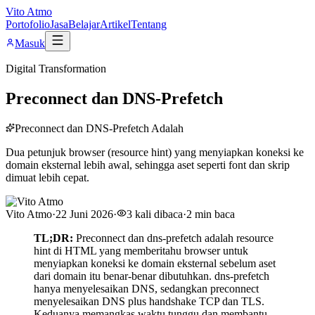
Vito Atmo
Portofolio
Jasa
Belajar
Artikel
Tentang
Masuk
Digital Transformation
Preconnect dan DNS-Prefetch
Preconnect dan DNS-Prefetch Adalah
Dua petunjuk browser (resource hint) yang menyiapkan koneksi ke
domain eksternal lebih awal, sehingga aset seperti font dan skrip
dimuat lebih cepat.
Vito Atmo
·
22 Juni 2026
·
3
kali dibaca
·
2
min baca
TL;DR:
Preconnect dan dns-prefetch adalah resource
hint di HTML yang memberitahu browser untuk
menyiapkan koneksi ke domain eksternal sebelum aset
dari domain itu benar-benar dibutuhkan. dns-prefetch
hanya menyelesaikan DNS, sedangkan preconnect
menyelesaikan DNS plus handshake TCP dan TLS.
Keduanya memangkas waktu tunggu dan membantu