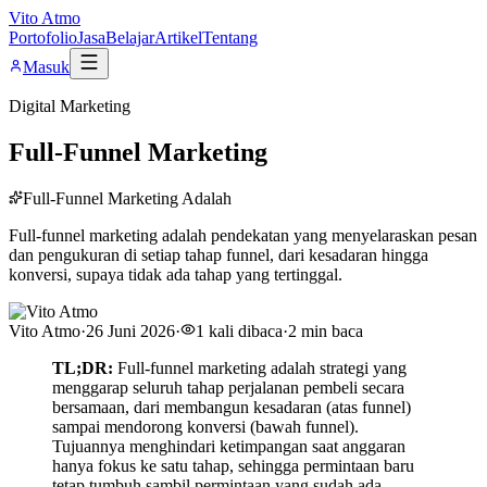
Vito Atmo
Portofolio
Jasa
Belajar
Artikel
Tentang
Masuk
Digital Marketing
Full-Funnel Marketing
Full-Funnel Marketing Adalah
Full-funnel marketing adalah pendekatan yang menyelaraskan pesan
dan pengukuran di setiap tahap funnel, dari kesadaran hingga
konversi, supaya tidak ada tahap yang tertinggal.
Vito Atmo
·
26 Juni 2026
·
1
kali dibaca
·
2
min baca
TL;DR:
Full-funnel marketing adalah strategi yang
menggarap seluruh tahap perjalanan pembeli secara
bersamaan, dari membangun kesadaran (atas funnel)
sampai mendorong konversi (bawah funnel).
Tujuannya menghindari ketimpangan saat anggaran
hanya fokus ke satu tahap, sehingga permintaan baru
tetap tumbuh sambil permintaan yang sudah ada