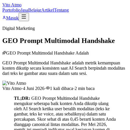
Vito Atmo
Portofolio
Jasa
Belajar
Artikel
Tentang
Masuk
Digital Marketing
GEO Prompt Multimodal Handshake
GEO Prompt Multimodal Handshake Adalah
GEO Prompt Multimodal Handshake adalah metrik kemampuan
konten dikutip secara konsisten saat AI Search berpindah modalitas
dari teks ke gambar atau suara dalam satu sesi.
Vito Atmo
·
4 Juni 2026
·
1
kali dibaca
·
2
min baca
TL;DR:
GEO Prompt Multimodal Handshake
mengukur seberapa baik konten Anda dikutip ulang
oleh AI Search ketika user beralih modalitas (teks ke
gambar, teks ke voice, atau sebaliknya) dalam satu
percakapan. Skor sehat di atas 0,45 berarti konten Anda
dianggap canonical lintas modalitas. Per Mei 2026,
metrik ini menjadi indikator awal kesiapan konten di