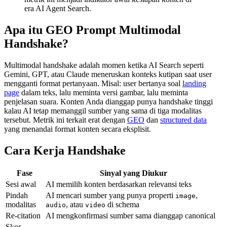
era AI Agent Search.
Apa itu GEO Prompt Multimodal
Handshake?
Multimodal handshake adalah momen ketika AI Search seperti
Gemini, GPT, atau Claude meneruskan konteks kutipan saat user
mengganti format pertanyaan. Misal: user bertanya soal
landing
page
dalam teks, lalu meminta versi gambar, lalu meminta
penjelasan suara. Konten Anda dianggap punya handshake tinggi
kalau AI tetap memanggil sumber yang sama di tiga modalitas
tersebut. Metrik ini terkait erat dengan
GEO
dan
structured data
yang menandai format konten secara eksplisit.
Cara Kerja Handshake
Fase
Sinyal yang Diukur
Sesi awal
AI memilih konten berdasarkan relevansi teks
Pindah
AI mencari sumber yang punya properti
,
image
modalitas
, atau
di schema
audio
video
Re-citation
AI mengkonfirmasi sumber sama dianggap canonical
Skor