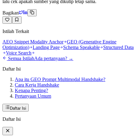
lalu cek apakah sumber yang dikutip tetap sama.
Bagikan
Istilah Terkait
AEO Snippet Modality Anchor
GEO (Generative Engine
Optimization)
Landing Page
Schema Speakable
Structured Data
Voice Search
Semua Istilah
Ada pertanyaan? →
Daftar Isi
Apa itu GEO Prompt Multimodal Handshake?
Cara Kerja Handshake
Kenapa Penting?
Pertanyaan Umum
Daftar Isi
Daftar Isi