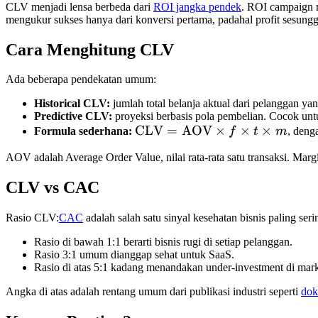
CLV menjadi lensa berbeda dari
ROI jangka pendek
. ROI campaign 
mengukur sukses hanya dari konversi pertama, padahal profit sesung
Cara Menghitung CLV
Ada beberapa pendekatan umum:
Historical CLV:
jumlah total belanja aktual dari pelanggan yan
Predictive CLV:
proyeksi berbasis pola pembelian. Cocok unt
\text{CLV}
CLV
=
AOV
×
×
×
Formula sederhana:
f
t
m
, den
=
AOV adalah Average Order Value, nilai rata-rata satu transaksi. Mar
\text{AOV}
\times f
CLV vs CAC
\times t
\times m
Rasio CLV:
CAC
adalah salah satu sinyal kesehatan bisnis paling seri
Rasio di bawah 1:1 berarti bisnis rugi di setiap pelanggan.
Rasio 3:1 umum dianggap sehat untuk SaaS.
Rasio di atas 5:1 kadang menandakan under-investment di market
Angka di atas adalah rentang umum dari publikasi industri seperti
dok