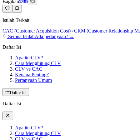
Bagikan
Istilah Terkait
CAC (Customer Acquisition Cost)
CRM (Customer Relationship M
Semua Istilah
Ada pertanyaan? →
Daftar Isi
Apa itu CLV?
Cara Menghitung CLV
CLV vs CAC
Kenapa Penting?
Pertanyaan Umum
Daftar Isi
Daftar Isi
Apa itu CLV?
Cara Menghitung CLV
CLV vs CAC