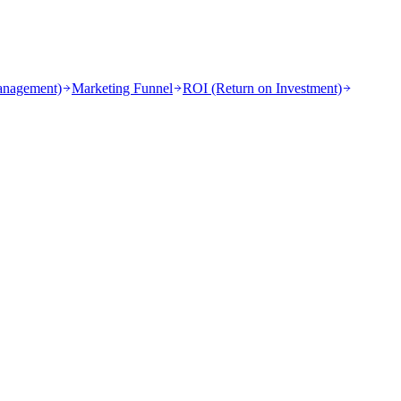
anagement)
Marketing Funnel
ROI (Return on Investment)