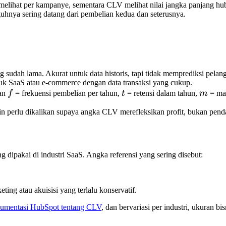
melihat per kampanye, sementara CLV melihat nilai jangka panjang h
guhnya sering datang dari pembelian kedua dan seterusnya.
g sudah lama. Akurat untuk data historis, tapi tidak memprediksi pelan
uk SaaS atau e-commerce dengan data transaksi yang cukup.
f
t
m
gan
f
= frekuensi pembelian per tahun,
t
= retensi dalam tahun,
m
= mar
gin perlu dikalikan supaya angka CLV merefleksikan profit, bukan pend
ng dipakai di industri SaaS. Angka referensi yang sering disebut:
ing atau akuisisi yang terlalu konservatif.
umentasi HubSpot tentang CLV
, dan bervariasi per industri, ukuran bi