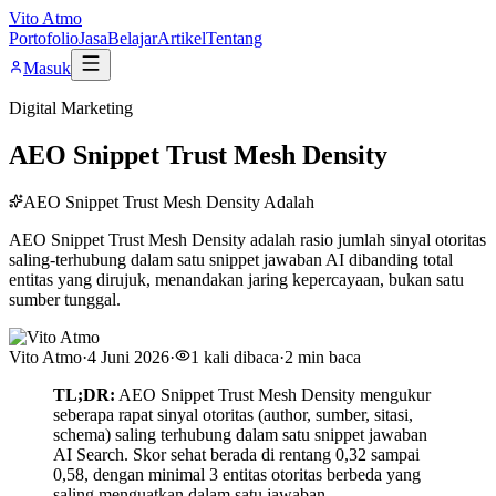
Vito Atmo
Portofolio
Jasa
Belajar
Artikel
Tentang
Masuk
Digital Marketing
AEO Snippet Trust Mesh Density
AEO Snippet Trust Mesh Density Adalah
AEO Snippet Trust Mesh Density adalah rasio jumlah sinyal otoritas
saling-terhubung dalam satu snippet jawaban AI dibanding total
entitas yang dirujuk, menandakan jaring kepercayaan, bukan satu
sumber tunggal.
Vito Atmo
·
4 Juni 2026
·
1
kali dibaca
·
2
min baca
TL;DR:
AEO Snippet Trust Mesh Density mengukur
seberapa rapat sinyal otoritas (author, sumber, sitasi,
schema) saling terhubung dalam satu snippet jawaban
AI Search. Skor sehat berada di rentang 0,32 sampai
0,58, dengan minimal 3 entitas otoritas berbeda yang
saling menguatkan dalam satu jawaban.