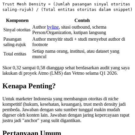
Trust Mesh Density = (Jumlah pasangan sinyal otoritas
saling-rujuk) / (Total entitas otoritas dalam snippet)
Komponen
Contoh
Author
byline
, sitasi outbound, schema
Sinyal otoritas
Person/Organization, kutipan langsung
Pasangan
Author menyitir studi + studi menyebut author di
saling-rujuk
footnote
Setiap nama orang, institusi, atau dataset yang
Total entitas
muncul
Skor 0,32 sampai 0,58 dianggap sehat berdasarkan audit yang saya
lakukan di proyek Atmo (LMS) dan Vetmo selama Q1 2026.
Kenapa Penting?
Untuk marketer Indonesia yang membangun otoritas di niche
kompetitif (hukum, kesehatan, keuangan), trust mesh density jadi
pembeda. Jawaban dengan satu sumber tunggal makin mudah
digeser oleh konten lain. Jawaban dengan jaring kepercayaan rapat
justru jadi "anchor" yang sulit digantikan.
Pertanyaan Umum