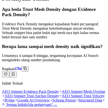
Apa beda Trust Mesh Density dengan Evidence
Pack Density?
Evidence Pack Density mengukur kepadatan bukti per paragraf.
Trust Mesh Density mengukur keterhubungan sinyal otoritas.
Sebuah snippet bisa padat bukti tapi mesh-nya tipis kalau semua
bukti berasal dari satu sumber.
Berapa lama sampai mesh density naik signifikan?
Umumnya 4 sampai 8 minggu, tergantung kecepatan AI Search
mengindeks ulang sumber pendukung.
Bagikan
Istilah Terkait
AEO Snippet Evidence Pack Density
AEO Snippet Mesh Overlap
AEO Snippet Trust Anchor Density
AEO Snippet Trust Velocity
Byline
Google AI Overview
Schema Person
Structured Data
Semua Istilah
Ada pertanyaan? →