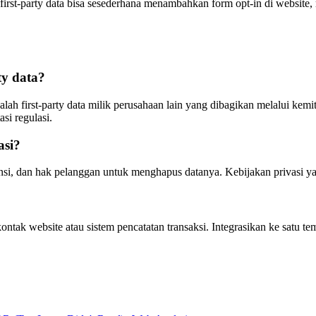
n first-party data bisa sesederhana menambahkan form opt-in di websi
ty data?
dalah first-party data milik perusahaan lain yang dibagikan melalui kem
asi regulasi.
asi?
si, dan hak pelanggan untuk menghapus datanya. Kebijakan privasi yang
ntak website atau sistem pencatatan transaksi. Integrasikan ke satu tem