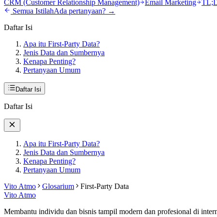
CRM (Customer Relationship Management)
Email Marketing
TL;D
Semua Istilah
Ada pertanyaan? →
Daftar Isi
Apa itu First-Party Data?
Jenis Data dan Sumbernya
Kenapa Penting?
Pertanyaan Umum
Daftar Isi
Daftar Isi
Apa itu First-Party Data?
Jenis Data dan Sumbernya
Kenapa Penting?
Pertanyaan Umum
Vito Atmo
Glosarium
First-Party Data
Vito Atmo
Membantu individu dan bisnis tampil modern dan profesional di intern