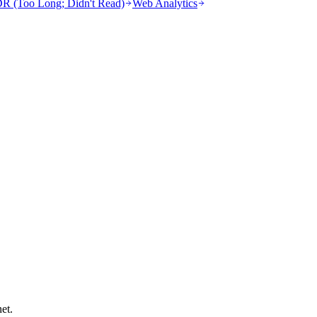
R (Too Long; Didn't Read)
Web Analytics
et.