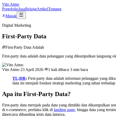
Vito Atmo
Portofolio
Jasa
Belajar
Artikel
Tentang
Masuk
Digital Marketing
First-Party Data
First-Party Data Adalah
First-party data adalah data pelanggan yang dikumpulkan langsung oleh 
Vito Atmo
·
23 April 2026
·
1
kali dibaca
·
3
min baca
TL;DR
:
First-party data adalah informasi pelanggan yang dikum
data ini menjadi fondasi strategi marketing yang tahan terhadap
Apa itu First-Party Data?
First-party data merujuk pada data yang dimiliki dan dikumpulkan sen
di e-commerce, perilaku klik di
landing page
, hingga data yang tersi
dipercaya dibanding jenis data lainnya.