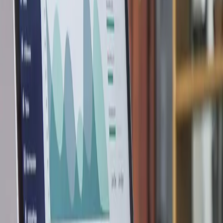
Lengkapi halaman tentang dan kontak: identitas yang jelas
adalah sinyal
trust
paling dasar.
Pasang
schema markup
Person agar entitasmu terbaca mesin.
Konsisten di satu domain keahlian, jangan melompat lompat
topik.
Sebuah
domain
sendiri juga memperkuat E-E-A-T karena memberi
kamu ruang permanen untuk mengonsolidasikan bukti, sesuatu yang
sulit dilakukan jika hanya menumpang di platform pihak ketiga.
Contoh Nyata dari Lapangan
Saat menangani personal branding Aris Setiawan, langkah pertama
bukan memperbanyak posting, melainkan mendokumentasikan
pengalaman: studi kasus, proses kerja, dan hasil yang bisa
diverifikasi. Halaman profil dirapikan agar identitas dan keahlian
terbaca jelas, lengkap dengan schema Person. Pendekatan yang
sama dipakai untuk Yuanita Sekar, di mana fokusnya menonjolkan
Experience lewat cerita proyek, bukan klaim kosong.
Pola yang berulang: begitu bukti pengalaman tersusun rapi, inquiry
yang masuk cenderung lebih berkualitas karena calon klien sudah
percaya sebelum menghubungi.