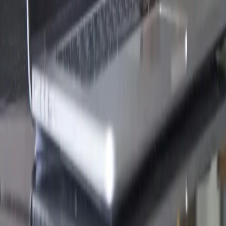
menentukan apakah namamu muncul di pencarian.
Personal Branding
Apa itu E-E-A-T dan Kenapa Personal Brand
Wajib Paham
E-E-A-T menentukan apakah konten personal brand kamu
dipercaya Google dan pembaca. Panduan singkat plus cara
membangun sinyalnya dari pengalaman nyata.
#
eeat
#
personal-branding
#
authority
#
trust
#
seo
Butuh website yang benar-benar bekerja?
Hubungi Vito untuk konsultasi gratis 15 menit.
WhatsApp Sekarang
Daftar Isi
Apa Arti Tiap Huruf
Kenapa Personal Brand Wajib Tahu
Cara Menunjukkannya Secara Konkret
Contoh Nyata dari Lapangan