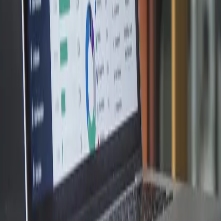
benar kamu kerjakan. Mesin dan manusia membaca sinyal yang
sama, jadi yang autentik biasanya menang dua kali.
Bagikan
Artikel Terkait
Personal Branding
Topical Authority: Bekal Personal Brand Muncul di
Pencarian
Personal brand yang menang bukan yang paling ramai, tapi yang
paling dalam di satu topik. Begini cara membangun topical authority
langkah demi langkah.
Personal Branding
E-E-A-T: Kenapa Personal Brand Wajib Paham
Sinyal Ini
Google menilai konten dari pengalaman, keahlian, otoritas, dan
kepercayaan. Untuk personal brand, empat sinyal E-E-A-T ini