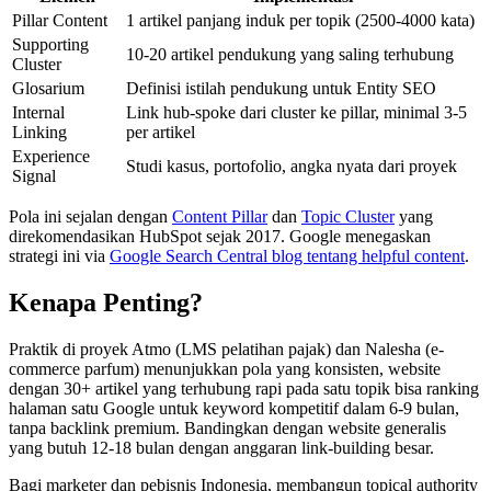
Pillar Content
1 artikel panjang induk per topik (2500-4000 kata)
Supporting
10-20 artikel pendukung yang saling terhubung
Cluster
Glosarium
Definisi istilah pendukung untuk Entity SEO
Internal
Link hub-spoke dari cluster ke pillar, minimal 3-5
Linking
per artikel
Experience
Studi kasus, portofolio, angka nyata dari proyek
Signal
Pola ini sejalan dengan
Content Pillar
dan
Topic Cluster
yang
direkomendasikan HubSpot sejak 2017. Google menegaskan
strategi ini via
Google Search Central blog tentang helpful content
.
Kenapa Penting?
Praktik di proyek Atmo (LMS pelatihan pajak) dan Nalesha (e-
commerce parfum) menunjukkan pola yang konsisten, website
dengan 30+ artikel yang terhubung rapi pada satu topik bisa ranking
halaman satu Google untuk keyword kompetitif dalam 6-9 bulan,
tanpa backlink premium. Bandingkan dengan website generalis
yang butuh 12-18 bulan dengan anggaran link-building besar.
Bagi marketer dan pebisnis Indonesia, membangun topical authority