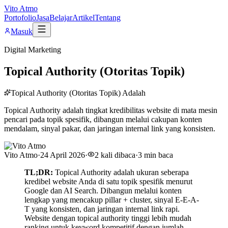
Vito Atmo
Portofolio
Jasa
Belajar
Artikel
Tentang
Masuk
Digital Marketing
Topical Authority (Otoritas Topik)
Topical Authority (Otoritas Topik) Adalah
Topical Authority adalah tingkat kredibilitas website di mata mesin
pencari pada topik spesifik, dibangun melalui cakupan konten
mendalam, sinyal pakar, dan jaringan internal link yang konsisten.
Vito Atmo
·
24 April 2026
·
2
kali dibaca
·
3
min baca
TL;DR:
Topical Authority adalah ukuran seberapa
kredibel website Anda di satu topik spesifik menurut
Google dan AI Search. Dibangun melalui konten
lengkap yang mencakup pillar + cluster, sinyal E-E-A-
T yang konsisten, dan jaringan internal link rapi.
Website dengan topical authority tinggi lebih mudah
ranking untuk keyword kompetitif dengan jumlah