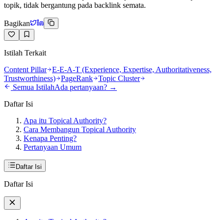
topik, tidak bergantung pada backlink semata.
Bagikan
Istilah Terkait
Content Pillar
E-E-A-T (Experience, Expertise, Authoritativeness,
Trustworthiness)
PageRank
Topic Cluster
Semua Istilah
Ada pertanyaan? →
Daftar Isi
Apa itu Topical Authority?
Cara Membangun Topical Authority
Kenapa Penting?
Pertanyaan Umum
Daftar Isi
Daftar Isi