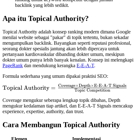
backlink yang lebih sedikit.
Apa itu Topical Authority?
Topical Authority adalah konsep ranking modern dimana Google
menilai website sebagai "pakar" di topik tertentu, bukan sekadar
mengumpulkan backlink. Bayangkan seperti reputasi profesional,
seorang dokter spesialis jantung akan lebih dipercaya untuk
pertanyaan kardiovaskular dibanding dokter umum, meskipun
dokter umum punya lebih banyak kenalan. Konsep ini melengkapi
PageRank
dan mendukung kerangka
E-E-A-T
.
Formula sederhana yang umum dipakai praktisi SEO:
Coverage
×
Depth
×
E-E-A-T Signals
\text{Topical
Topical Authority
=
Topic Competition
Authority} =
Coverage mengukur seberapa lengkap topik dibahas, Depth
\frac{\text{Coverage}
mengukur kedalaman tiap artikel, dan E-E-A-T Signals mencakup
\times \text{Depth}
experience, expertise, authority, dan trust.
\times \text{E-E-A-T
Signals}}{\text{Topic
Cara Membangun Topical Authority
Competition}}
Elemen
Implementasi