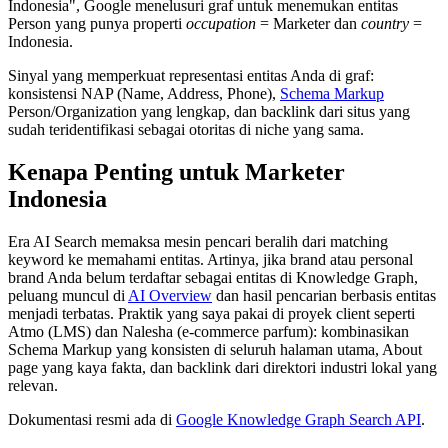
Indonesia", Google menelusuri graf untuk menemukan entitas
Person yang punya properti
occupation
= Marketer dan
country
=
Indonesia.
Sinyal yang memperkuat representasi entitas Anda di graf:
konsistensi NAP (Name, Address, Phone),
Schema Markup
Person/Organization yang lengkap, dan backlink dari situs yang
sudah teridentifikasi sebagai otoritas di niche yang sama.
Kenapa Penting untuk Marketer
Indonesia
Era AI Search memaksa mesin pencari beralih dari matching
keyword ke memahami entitas. Artinya, jika brand atau personal
brand Anda belum terdaftar sebagai entitas di Knowledge Graph,
peluang muncul di
AI Overview
dan hasil pencarian berbasis entitas
menjadi terbatas. Praktik yang saya pakai di proyek client seperti
Atmo (LMS) dan Nalesha (e-commerce parfum): kombinasikan
Schema Markup yang konsisten di seluruh halaman utama, About
page yang kaya fakta, dan backlink dari direktori industri lokal yang
relevan.
Dokumentasi resmi ada di
Google Knowledge Graph Search API
.