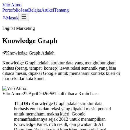
Vito Atmo
Portofolio
Jasa
Belajar
Artikel
Tentang
Masuk
Digital Marketing
Knowledge Graph
Knowledge Graph Adalah
Knowledge Graph adalah struktur data yang menghubungkan
entitas (orang, tempat, konsep) lewat relasi semantik yang bisa
dibaca mesin, dipakai Google untuk memahami konteks kueri di
luar sekadar kata kunci.
Vito Atmo
·
25 April 2026
·
1
kali dibaca
·
3
min baca
TL;DR:
Knowledge Graph adalah struktur data
berbasis entitas dan relasi yang dipakai mesin pencari
untuk memahami makna kueri. Google
memanfaatkannya sejak 2012 untuk menampilkan
Knowledge Panel, rich result, dan jawaban di AI
Overview. Website yang konsisten memberi sinyal