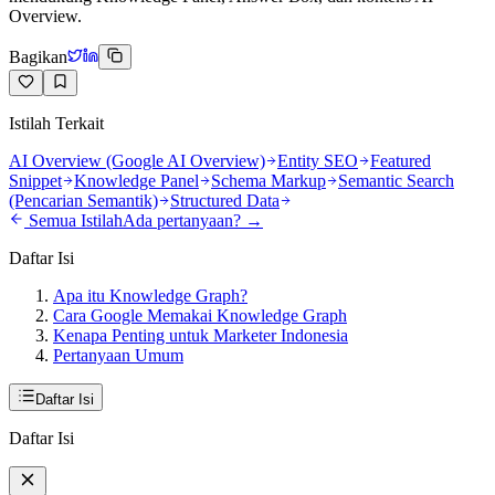
Overview.
Bagikan
Istilah Terkait
AI Overview (Google AI Overview)
Entity SEO
Featured
Snippet
Knowledge Panel
Schema Markup
Semantic Search
(Pencarian Semantik)
Structured Data
Semua Istilah
Ada pertanyaan? →
Daftar Isi
Apa itu Knowledge Graph?
Cara Google Memakai Knowledge Graph
Kenapa Penting untuk Marketer Indonesia
Pertanyaan Umum
Daftar Isi
Daftar Isi