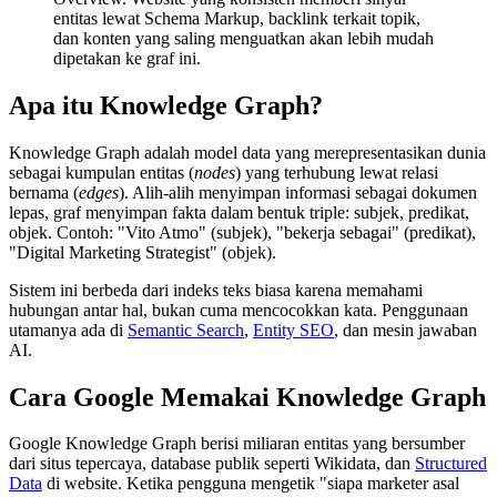
entitas lewat Schema Markup, backlink terkait topik,
dan konten yang saling menguatkan akan lebih mudah
dipetakan ke graf ini.
Apa itu Knowledge Graph?
Knowledge Graph adalah model data yang merepresentasikan dunia
sebagai kumpulan entitas (
nodes
) yang terhubung lewat relasi
bernama (
edges
). Alih-alih menyimpan informasi sebagai dokumen
lepas, graf menyimpan fakta dalam bentuk triple: subjek, predikat,
objek. Contoh: "Vito Atmo" (subjek), "bekerja sebagai" (predikat),
"Digital Marketing Strategist" (objek).
Sistem ini berbeda dari indeks teks biasa karena memahami
hubungan antar hal, bukan cuma mencocokkan kata. Penggunaan
utamanya ada di
Semantic Search
,
Entity SEO
, dan mesin jawaban
AI.
Cara Google Memakai Knowledge Graph
Google Knowledge Graph berisi miliaran entitas yang bersumber
dari situs tepercaya, database publik seperti Wikidata, dan
Structured
Data
di website. Ketika pengguna mengetik "siapa marketer asal