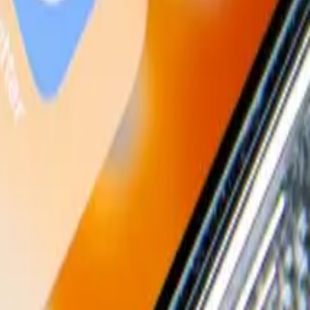
bukan dilewati.
eninggalkan SEO.