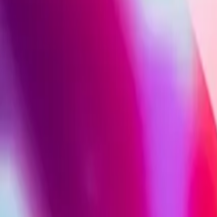
Membuat Refresh Jadi Kebiasaan, Bukan Proyek Darurat
Pertanyaan Umum
Rawat yang Sudah Ada, Jangan Hanya Mengejar yang Baru
Daftar Isi
Daftar Isi
Apa yang Sebenarnya Terjadi pada Konten yang Melapuk
Tiga Lapisan Refresh yang Efektif
Studi Kasus: Menghidupkan Kembali Konten Pilar
Membuat Refresh Jadi Kebiasaan, Bukan Proyek Darurat
Pertanyaan Umum
Rawat yang Sudah Ada, Jangan Hanya Mengejar yang Baru
Vito Atmo
Artikel
Cara Konten Anda Bertahan dari Content Deca
Vito Atmo
Membantu individu dan bisnis tampil modern dan profesional di intern
Layanan