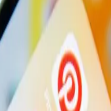
n yang Melapuk
an dari beberapa hal: data di dalam konten jadi usang, kompetitor mene
ami dulu konsep
content decay
sebagai siklus alami, bukan kegagalan.
sinyal di mana mesin pencari lebih menyukai konten baru untuk topik te
 yang berdampak bekerja di tiga lapisan.
Dampak
Menjaga kepercayaan dan relevansi
Mempermudah dipindai pembaca dan AI
Menyalurkan ulang otoritas internal
al link dari dan ke konten baru memperkuat distribusi otoritas, sebuah
en Pilar
a entri awal mulai kehilangan momentum setelah beberapa bulan. Alih-