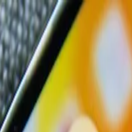
 Decay (Pelapukan Konten)
 Anda sadari. Content decay adalah penyebabnya, dan ada cara sistemat
peringkat sebuah konten seiring waktu, biasanya karena informasi usa
perbarui data, perkuat internal link, dan sesuaikan dengan format jawa
khir, pola yang paling sering terlewat bukan kegagalan konten baru, 
nya bertahap, jarang ada yang menyadari sampai dampaknya besar.
matis.