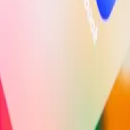
y (Pelapukan Konten)
et.