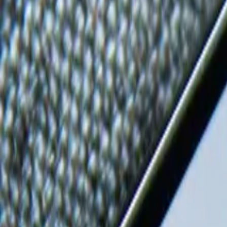
Apa yang Sebenarnya Terjadi pada Konte
Content decay jarang disebabkan satu faktor tunggal. Biasanya gabung
tersebut bergeser. Untuk memahami mekanismenya lebih dalam, pah
Faktor lain yang sering diabaikan adalah
Query Deserves Freshness
, 
fitur platform, konten lama otomatis kalah kecuali diperbarui.
Tiga Lapisan Refresh yang Efektif
Memperbarui konten bukan sekadar mengganti tahun di judul. Refresh
Lapisan
Yang dikerjakan
Akurasi
Perbarui angka, contoh, screenshot, dan klaim usang
Struktur
Tambah TL;DR, FAQ, heading yang menjawab pertanyaan
Jaringan
Tautkan ke konten baru, perbaiki tautan rusak
Lapisan jaringan sering paling terabaikan. Padahal menambahkan intern
authority dari niche kecil
.
Studi Kasus: Menghidupkan Kembali Kont
Saat membangun basis glosarium dan artikel di vitoatmo.com, beberap