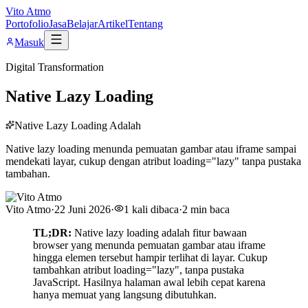
Vito Atmo
Portofolio
Jasa
Belajar
Artikel
Tentang
Masuk
Digital Transformation
Native Lazy Loading
Native Lazy Loading Adalah
Native lazy loading menunda pemuatan gambar atau iframe sampai
mendekati layar, cukup dengan atribut loading="lazy" tanpa pustaka
tambahan.
Vito Atmo
·
22 Juni 2026
·
1
kali dibaca
·
2
min baca
TL;DR:
Native lazy loading adalah fitur bawaan
browser yang menunda pemuatan gambar atau iframe
hingga elemen tersebut hampir terlihat di layar. Cukup
tambahkan atribut loading="lazy", tanpa pustaka
JavaScript. Hasilnya halaman awal lebih cepat karena
hanya memuat yang langsung dibutuhkan.