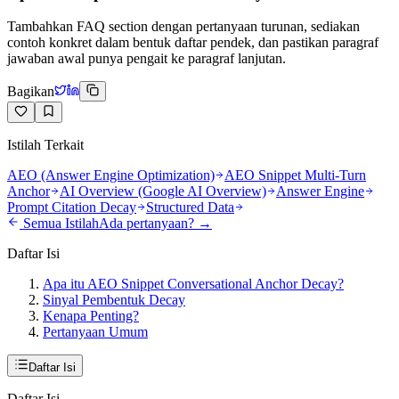
Tambahkan FAQ section dengan pertanyaan turunan, sediakan
contoh konkret dalam bentuk daftar pendek, dan pastikan paragraf
jawaban awal punya pengait ke paragraf lanjutan.
Bagikan
Istilah Terkait
AEO (Answer Engine Optimization)
AEO Snippet Multi-Turn
Anchor
AI Overview (Google AI Overview)
Answer Engine
Prompt Citation Decay
Structured Data
Semua Istilah
Ada pertanyaan? →
Daftar Isi
Apa itu AEO Snippet Conversational Anchor Decay?
Sinyal Pembentuk Decay
Kenapa Penting?
Pertanyaan Umum
Daftar Isi
Daftar Isi