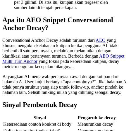
per 3 giliran. Di atas itu, kutipan akan tergeser oleh
sumber lain di tengah percakapan.
Apa itu AEO Snippet Conversational
Anchor Decay?
Conversational Anchor Decay adalah turunan dari
AEO
yang
khusus mengukur ketahanan kutipan ketika pengguna AI tidak
berhenti di satu pertanyaan, melainkan melanjutkan dengan
klarifikasi atau pertanyaan turunan. Berbeda dengan
AEO Snippet
Multi-Turn Anchor
yang fokus pada keberadaan kutipan, decay
metric mengukur kecepatan hilangnya.
Bayangkan AI menjawab pertanyaan awal dengan kutipan dari
halaman A. User lanjut bertanya "apa contohnya?". Jika halaman A
tidak punya struktur yang siap untuk follow-up, anchor pindah ke
halaman lain. Selisih ranking inilah yang dihitung sebagai decay.
Sinyal Pembentuk Decay
Sinyal
Pengaruh ke decay
Ketersediaan contoh konkret di body
Menurunkan decay
Daftar terstruktur (bullet, tabel)
Menurunkan decay