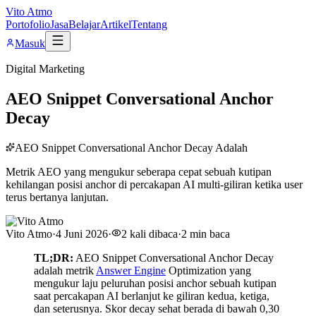
Vito Atmo
Portofolio
Jasa
Belajar
Artikel
Tentang
Masuk
Digital Marketing
AEO Snippet Conversational Anchor
Decay
AEO Snippet Conversational Anchor Decay Adalah
Metrik AEO yang mengukur seberapa cepat sebuah kutipan
kehilangan posisi anchor di percakapan AI multi-giliran ketika user
terus bertanya lanjutan.
Vito Atmo
·
4 Juni 2026
·
2
kali dibaca
·
2
min baca
TL;DR:
AEO Snippet Conversational Anchor Decay
adalah metrik
Answer Engine
Optimization yang
mengukur laju peluruhan posisi anchor sebuah kutipan
saat percakapan AI berlanjut ke giliran kedua, ketiga,
dan seterusnya. Skor decay sehat berada di bawah 0,30