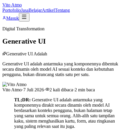
Vito Atmo
Portofolio
Jasa
Belajar
Artikel
Tentang
Masuk
Digital Transformation
Generative UI
Generative UI Adalah
Generative UI adalah antarmuka yang komponennya dibentuk
secara dinamis oleh model AI sesuai konteks dan kebutuhan
pengguna, bukan dirancang statis satu per satu.
Vito Atmo
·
7 Juli 2026
·
2
kali dibaca
·
2
min baca
TL;DR:
Generative UI adalah antarmuka yang
komponennya dirakit secara dinamis oleh model AI
berdasarkan konteks pengguna, bukan halaman tetap
yang sama untuk semua orang. Alih-alih satu tampilan
kaku, sistem menghasilkan kartu, form, atau ringkasan
yang paling relevan saat itu juga.