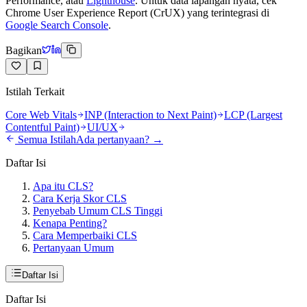
Performance, atau
Lighthouse
. Untuk data lapangan nyata, cek
Chrome User Experience Report (CrUX) yang terintegrasi di
Google Search Console
.
Bagikan
Istilah Terkait
Core Web Vitals
INP (Interaction to Next Paint)
LCP (Largest
Contentful Paint)
UI/UX
Semua Istilah
Ada pertanyaan? →
Daftar Isi
Apa itu CLS?
Cara Kerja Skor CLS
Penyebab Umum CLS Tinggi
Kenapa Penting?
Cara Memperbaiki CLS
Pertanyaan Umum
Daftar Isi
Daftar Isi