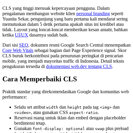
CLS yang tinggi merusak kepercayaan pengguna. Dalam
pengalaman membangun website klien
personal branding
seperti
Yuanita Sekar, pengunjung yang baru pertama kali mendarat sering
memutuskan dalam 5 detik pertama apakah situs ini kredibel atau
tidak. Layout yang loncat-loncat memberikan kesan amatir, bahkan
ketika
UI/UX
dasarnya sudah baik.
Dari sisi
SEO
, dokumen resmi Google Search Central menempatkan
Core Web Vitals
sebagai bagian dari Page Experience signal. Skor
CLS buruk berkontribusi pada penurunan peringkat di pencarian
mobile, yang menjadi mayoritas traffic di Indonesia. Detail teknis
pengukuran tersedia di
dokumentasi web.dev tentang CLS
.
Cara Memperbaiki CLS
Praktik standar yang direkomendasikan Google dan komunitas web
performance:
Selalu set atribut
dan
pada tag
dan
width
height
<img>
, atau gunakan CSS
.
<video>
aspect-ratio
Reservasi ruang untuk iklan dan embed dengan placeholder
berdimensi tetap.
Gunakan
atau
plus preload
font-display: optional
swap