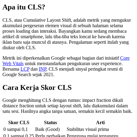
Apa itu CLS?
CLS, atau Cumulative Layout Shift, adalah metrik yang mengukur
akumulasi pergeseran elemen visual di sebuah halaman selama
proses loading dan interaksi. Bayangkan kamu sedang membaca
artikel di smartphone, lalu tiba-tiba teks loncat ke bawah karena
iklan baru saja muncul di atasnya. Pengalaman seperti itulah yang
diukur oleh CLS.
Metrik ini diperkenalkan Google sebagai bagian dari inisiatif
Core
Web Vitals
untuk menstandarkan pengukuran user experience.
Bersama
LCP
dan
INP
, CLS menjadi sinyal peringkat resmi di
Google Search sejak 2021.
Cara Kerja Skor CLS
Google menghitung CLS dengan rumus: impact fraction dikali
distance fraction untuk setiap layout shift, lalu diakumulasi dalam
satu sesi. Hasilnya angka tanpa satuan, semakin kecil semakin baik.
Skor CLS
Status
Arti
0 sampai 0,1
Baik (Good)
Stabilitas visual prima
0,1 sampai 0,25
Perlu perbaikan
Pengguna mulai terganggu