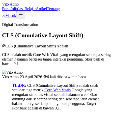
Vito Atmo
Portofolio
Jasa
Belajar
Artikel
Tentang
Masuk
Digital Transformation
CLS (Cumulative Layout Shift)
CLS (Cumulative Layout Shift) Adalah
CLS adalah metrik Core Web Vitals yang mengukur seberapa sering
elemen halaman bergeser tanpa interaksi pengguna. Skor baik di
bawah 0,1.
Vito Atmo
·
23 April 2026
·
6
kali dibaca
·
4
min baca
TL;DR
:
CLS (Cumulative Layout Shift) adalah salah
satu dari tiga metrik
Core Web Vitals
Google yang
mengukur stabilitas visual sebuah halaman web. Skor
dihitung dari seberapa sering dan seberapa jauh elemen
halaman bergeser tanpa diinginkan pengguna. Target
skor baik adalah di bawah 0,1.