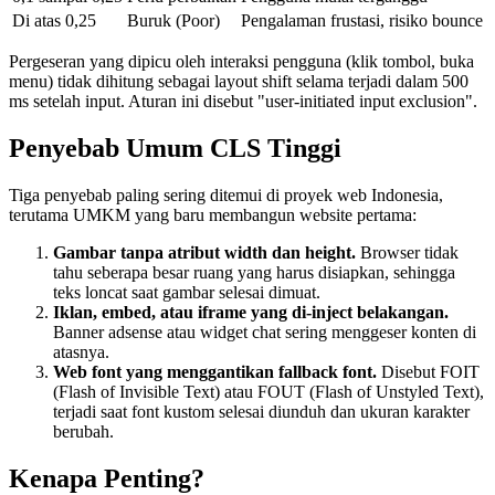
Di atas 0,25
Buruk (Poor)
Pengalaman frustasi, risiko bounce
Pergeseran yang dipicu oleh interaksi pengguna (klik tombol, buka
menu) tidak dihitung sebagai layout shift selama terjadi dalam 500
ms setelah input. Aturan ini disebut "user-initiated input exclusion".
Penyebab Umum CLS Tinggi
Tiga penyebab paling sering ditemui di proyek web Indonesia,
terutama UMKM yang baru membangun website pertama:
Gambar tanpa atribut width dan height.
Browser tidak
tahu seberapa besar ruang yang harus disiapkan, sehingga
teks loncat saat gambar selesai dimuat.
Iklan, embed, atau iframe yang di-inject belakangan.
Banner adsense atau widget chat sering menggeser konten di
atasnya.
Web font yang menggantikan fallback font.
Disebut FOIT
(Flash of Invisible Text) atau FOUT (Flash of Unstyled Text),
terjadi saat font kustom selesai diunduh dan ukuran karakter
berubah.
Kenapa Penting?