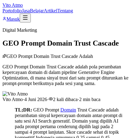
Vito Atmo
Portofolio
Jasa
Belajar
Artikel
Tentang
Masuk
Digital Marketing
GEO Prompt Domain Trust Cascade
GEO Prompt Domain Trust Cascade Adalah
GEO Prompt Domain Trust Cascade adalah pola perambatan
kepercayaan domain di dalam pipeline Generative Engine
Optimization, di mana sinyal trust dari satu prompt diturunkan ke
prompt-prompt berikutnya pada sesi yang sama.
Vito Atmo
·
4 Juni 2026
·
2
kali dibaca
·
2
min baca
TL;DR:
GEO Prompt
Domain
Trust Cascade adalah
perambatan sinyal kepercayaan domain antar-prompt di
satu sesi AI Search generatif. Domain yang dipilih AI
pada prompt pertama cenderung dipilih lagi pada 2
sampai 4 prompt lanjutan. Skor cascade sehat di topik
kompetitif Indonesia umumnya 0,25 sampai 0,45.