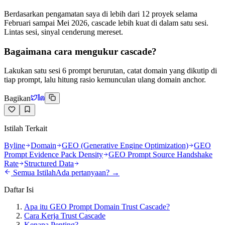
Berdasarkan pengamatan saya di lebih dari 12 proyek selama
Februari sampai Mei 2026, cascade lebih kuat di dalam satu sesi.
Lintas sesi, sinyal cenderung mereset.
Bagaimana cara mengukur cascade?
Lakukan satu sesi 6 prompt berurutan, catat domain yang dikutip di
tiap prompt, lalu hitung rasio kemunculan ulang domain anchor.
Bagikan
Istilah Terkait
Byline
Domain
GEO (Generative Engine Optimization)
GEO
Prompt Evidence Pack Density
GEO Prompt Source Handshake
Rate
Structured Data
Semua Istilah
Ada pertanyaan? →
Daftar Isi
Apa itu GEO Prompt Domain Trust Cascade?
Cara Kerja Trust Cascade
Kenapa Penting?