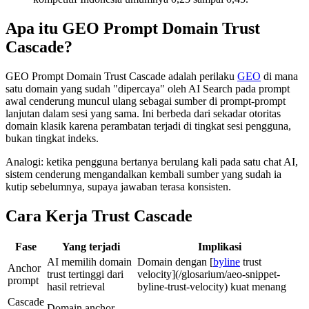
Apa itu GEO Prompt Domain Trust
Cascade?
GEO Prompt Domain Trust Cascade adalah perilaku
GEO
di mana
satu domain yang sudah "dipercaya" oleh AI Search pada prompt
awal cenderung muncul ulang sebagai sumber di prompt-prompt
lanjutan dalam sesi yang sama. Ini berbeda dari sekadar otoritas
domain klasik karena perambatan terjadi di tingkat sesi pengguna,
bukan tingkat indeks.
Analogi: ketika pengguna bertanya berulang kali pada satu chat AI,
sistem cenderung mengandalkan kembali sumber yang sudah ia
kutip sebelumnya, supaya jawaban terasa konsisten.
Cara Kerja Trust Cascade
Fase
Yang terjadi
Implikasi
AI memilih domain
Domain dengan [
byline
trust
Anchor
trust tertinggi dari
velocity](/glosarium/aeo-snippet-
prompt
hasil retrieval
byline-trust-velocity) kuat menang
Cascade
Domain anchor