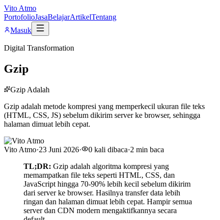
Vito Atmo
Portofolio
Jasa
Belajar
Artikel
Tentang
Masuk
Digital Transformation
Gzip
Gzip Adalah
Gzip adalah metode kompresi yang memperkecil ukuran file teks
(HTML, CSS, JS) sebelum dikirim server ke browser, sehingga
halaman dimuat lebih cepat.
Vito Atmo
·
23 Juni 2026
·
0
kali dibaca
·
2
min baca
TL;DR:
Gzip adalah algoritma kompresi yang
memampatkan file teks seperti HTML, CSS, dan
JavaScript hingga 70-90% lebih kecil sebelum dikirim
dari server ke browser. Hasilnya transfer data lebih
ringan dan halaman dimuat lebih cepat. Hampir semua
server dan CDN modern mengaktifkannya secara
default.