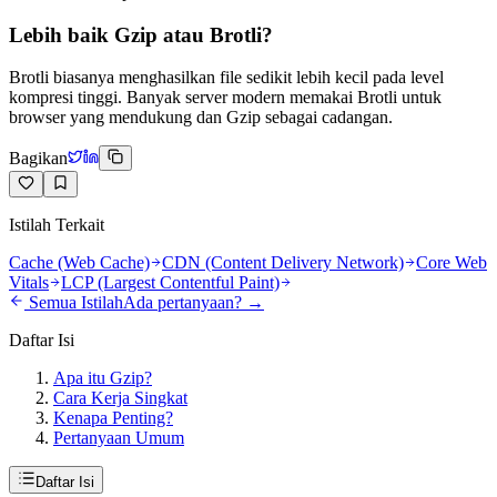
Lebih baik Gzip atau Brotli?
Brotli biasanya menghasilkan file sedikit lebih kecil pada level
kompresi tinggi. Banyak server modern memakai Brotli untuk
browser yang mendukung dan Gzip sebagai cadangan.
Bagikan
Istilah Terkait
Cache (Web Cache)
CDN (Content Delivery Network)
Core Web
Vitals
LCP (Largest Contentful Paint)
Semua Istilah
Ada pertanyaan? →
Daftar Isi
Apa itu Gzip?
Cara Kerja Singkat
Kenapa Penting?
Pertanyaan Umum
Daftar Isi