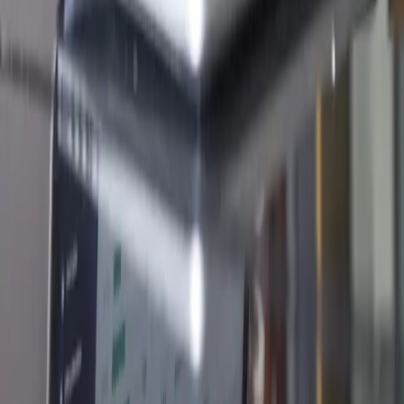
Hubungi Vito untuk konsultasi gratis 15 menit.
WhatsApp Sekarang
Daftar Isi
Kenapa Hanya Tiga?
Tiga Schema Prioritas
Studi Kasus
Yang Tidak Perlu Dipasang Dulu
Pertanyaan Umum
Penutup
Daftar Isi
Daftar Isi
Kenapa Hanya Tiga?
Tiga Schema Prioritas
Studi Kasus
Yang Tidak Perlu Dipasang Dulu
Pertanyaan Umum
Penutup