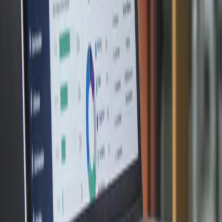
Bisa dan justru direkomendasikan. Halaman About bisa punya
Person + BreadcrumbList sekaligus.
Penutup
Prioritas adalah keputusan paling berdampak dalam SEO teknis.
Untuk personal brand, tiga schema cukup. Pasang dengan benar,
hubungkan antar schema dengan
, dan biarkan konsistensi
@id
publish bekerja. Sisa schema bisa ditambahkan saat memang ada
konten yang sesuai, bukan sekadar untuk "lengkap".
Bagikan
Artikel Terkait
Personal Branding
Topical Authority: Bekal Personal Brand Muncul di
Pencarian
Personal brand yang menang bukan yang paling ramai, tapi yang
paling dalam di satu topik. Begini cara membangun topical authority