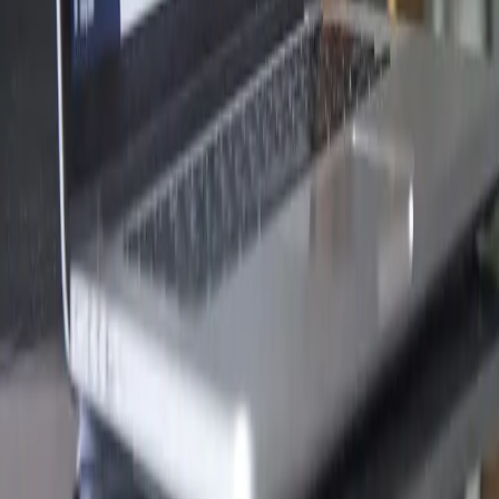
langkah demi langkah.
Personal Branding
E-E-A-T: Kenapa Personal Brand Wajib Paham
Sinyal Ini
Google menilai konten dari pengalaman, keahlian, otoritas, dan
kepercayaan. Untuk personal brand, empat sinyal E-E-A-T ini
menentukan apakah namamu muncul di pencarian.
Personal Branding
Apa itu E-E-A-T dan Kenapa Personal Brand
Wajib Paham
E-E-A-T menentukan apakah konten personal brand kamu
dipercaya Google dan pembaca. Panduan singkat plus cara
membangun sinyalnya dari pengalaman nyata.
#
schema-markup
#
personal-branding
#
seo
#
structured-data
#
e-e-a-t
Butuh website yang benar-benar bekerja?