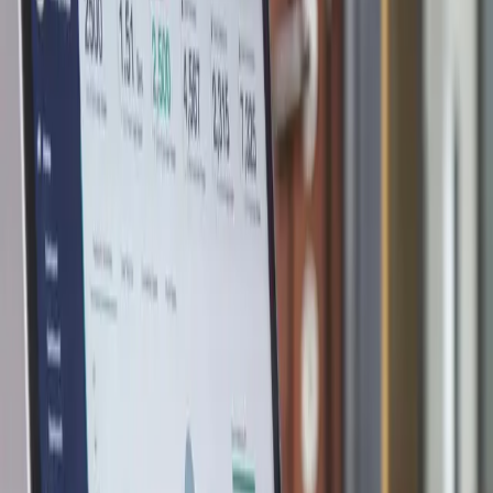
Tiga Schema Prioritas
Schema
Lokasi Pasang
Fungsi
Tegaskan identitas, foto, link
Halaman About
Person
sosial, expertise
Setiap artikel
Sinyal authorship, tanggal
Article
blog
publish, kategori
Semua halaman
Bantu Google paham hierarki
BreadcrumbList
dalam
situs
schema adalah fondasi
E-E-A-T
untuk personal brand.
Person
Sertakan
ke profil LinkedIn, GitHub, dan media sosial
sameAs
utama. Properti
boleh diisi 3-5 topik keahlian.
knowsAbout
schema wajib ada di setiap tulisan. Pastikan properti
Article
mengarah ke URL halaman About, bukan hanya nama
author
string. Ini jadi sinyal kuat ke Google bahwa konten ditulis oleh
Person yang sudah punya schema sendiri.
sering dilewatkan. Padahal schema ini yang
BreadcrumbList
membuat hierarki
muncul di SERP,
Home > Artikel > Judul
bukan URL polos yang sulit dipahami.
Studi Kasus