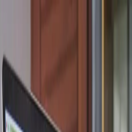
Vito Atmo
Portofolio
Jasa
Belajar
Artikel
Tentang
Masuk
Personal Branding
Schema Markup Mana yang Prioritas
untuk Personal Brand
Ringkasan
Tidak semua schema sama bobotnya. Untuk personal brand,
prioritas ada pada Person, Article, dan BreadcrumbList. Berikut
alasan dan cara pasangnya.
Vito Atmo
·
3 Juni 2026
·
0
kali dibaca
·
4
min baca
TL;DR:
Personal brand cukup fokus pada tiga schema
utama: Person (di halaman About), Article (di setiap
tulisan), dan BreadcrumbList (di seluruh halaman).
Ketiga schema ini paling konsisten dipakai Google dan
AI Search untuk memahami siapa Anda dan apa yang