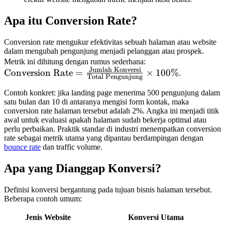
Apa itu Conversion Rate?
Conversion rate mengukur efektivitas sebuah halaman atau website
dalam mengubah pengunjung menjadi pelanggan atau prospek.
\text{Conversion
Metrik ini dihitung dengan rumus sederhana:
Jumlah Konversi
Rate} =
Conversion Rate
=
×
100%
.
Total Pengunjung
\frac{\text{Jumla
Contoh konkret: jika landing page menerima 500 pengunjung dalam
Konversi}}
satu bulan dan 10 di antaranya mengisi form kontak, maka
{\text{Total
conversion rate halaman tersebut adalah 2%. Angka ini menjadi titik
Pengunjung}}
awal untuk evaluasi apakah halaman sudah bekerja optimal atau
perlu perbaikan. Praktik standar di industri menempatkan conversion
\times 100\%
rate sebagai metrik utama yang dipantau berdampingan dengan
bounce rate
dan traffic volume.
Apa yang Dianggap Konversi?
Definisi konversi bergantung pada tujuan bisnis halaman tersebut.
Beberapa contoh umum:
Jenis Website
Konversi Utama