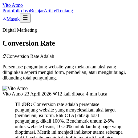
Vito Atmo
Portofolio
Jasa
Belajar
Artikel
Tentang
Masuk
Digital Marketing
Conversion Rate
Conversion Rate Adalah
Persentase pengunjung website yang melakukan aksi yang
diinginkan seperti mengisi form, pembelian, atau menghubungi,
dibanding total pengunjung.
Vito Atmo
·
23 April 2026
·
12
kali dibaca
·
4
min baca
TL;DR:
Conversion rate adalah persentase
pengunjung website yang menyelesaikan aksi target
(pembelian, isi form, klik CTA) dibagi total
pengunjung, dikali 100%. Benchmark umum 2-5%
untuk website bisnis, 10-20% untuk landing page yang
dioptimasi. Metrik ini menjadi indikator utama seberapa
efektif website mengubah traffic menjadi hasil bisnis.