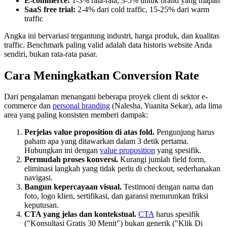
E-commerce:
1-3% rata-rata, 3-5% untuk brand yang mapan
SaaS free trial:
2-4% dari cold traffic, 15-25% dari warm
traffic
Angka ini bervariasi tergantung industri, harga produk, dan kualitas
traffic. Benchmark paling valid adalah data historis website Anda
sendiri, bukan rata-rata pasar.
Cara Meningkatkan Conversion Rate
Dari pengalaman menangani beberapa proyek client di sektor e-
commerce dan
personal branding
(Nalesha, Yuanita Sekar), ada lima
area yang paling konsisten memberi dampak:
Perjelas value proposition di atas fold.
Pengunjung harus
paham apa yang ditawarkan dalam 3 detik pertama.
Hubungkan ini dengan
value proposition
yang spesifik.
Permudah proses konversi.
Kurangi jumlah field form,
eliminasi langkah yang tidak perlu di checkout, sederhanakan
navigasi.
Bangun kepercayaan visual.
Testimoni dengan nama dan
foto, logo klien, sertifikasi, dan garansi menurunkan friksi
keputusan.
CTA yang jelas dan kontekstual.
CTA
harus spesifik
("Konsultasi Gratis 30 Menit") bukan generik ("Klik Di