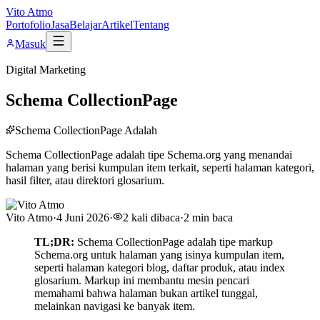
Vito Atmo
Portofolio
Jasa
Belajar
Artikel
Tentang
Masuk
Digital Marketing
Schema CollectionPage
Schema CollectionPage Adalah
Schema CollectionPage adalah tipe Schema.org yang menandai
halaman yang berisi kumpulan item terkait, seperti halaman kategori,
hasil filter, atau direktori glosarium.
Vito Atmo
·
4 Juni 2026
·
2
kali dibaca
·
2
min baca
TL;DR:
Schema CollectionPage adalah tipe markup
Schema.org untuk halaman yang isinya kumpulan item,
seperti halaman kategori blog, daftar produk, atau index
glosarium. Markup ini membantu mesin pencari
memahami bahwa halaman bukan artikel tunggal,
melainkan navigasi ke banyak item.