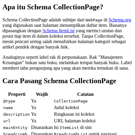
Apa itu Schema CollectionPage?
Schema CollectionPage adalah subtipe dari
di
Schema.org
WebPage
yang digunakan saat halaman menampilkan daftar item. Biasanya
dipasangkan dengan
Schema ItemList
yang merinci urutan dan
posisi tiap item di dalam koleksi tersebut. Tanpa CollectionPage,
mesin pencari sering salah menafsirkan halaman kategori sebagai
artikel pendek dengan banyak link.
Analoginya seperti label rak di perpustakaan. Rak "Manajemen
Keuangan" bukan satu buku, melainkan tempat banyak buku. Label
memberi tahu pengunjung apa yang akan mereka temukan di sana.
Cara Pasang Schema CollectionPage
Properti
Wajib
Catatan
Ya
@type
CollectionPage
Ya
Judul koleksi
name
Ya
Ringkasan isi koleksi
description
Ya
URL halaman koleksi
url
Disarankan
Isi
di sini
mainEntity
ItemList
Disarankan
untuk navigasi
breadcrumb
BreadcrumbList