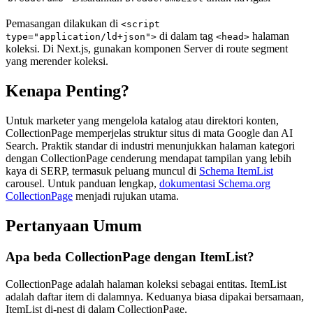
Pemasangan dilakukan di
<script
di dalam tag
halaman
type="application/ld+json">
<head>
koleksi. Di Next.js, gunakan komponen Server di route segment
yang merender koleksi.
Kenapa Penting?
Untuk marketer yang mengelola katalog atau direktori konten,
CollectionPage memperjelas struktur situs di mata Google dan AI
Search. Praktik standar di industri menunjukkan halaman kategori
dengan CollectionPage cenderung mendapat tampilan yang lebih
kaya di SERP, termasuk peluang muncul di
Schema ItemList
carousel. Untuk panduan lengkap,
dokumentasi Schema.org
CollectionPage
menjadi rujukan utama.
Pertanyaan Umum
Apa beda CollectionPage dengan ItemList?
CollectionPage adalah halaman koleksi sebagai entitas. ItemList
adalah daftar item di dalamnya. Keduanya biasa dipakai bersamaan,
ItemList di-nest di dalam CollectionPage.