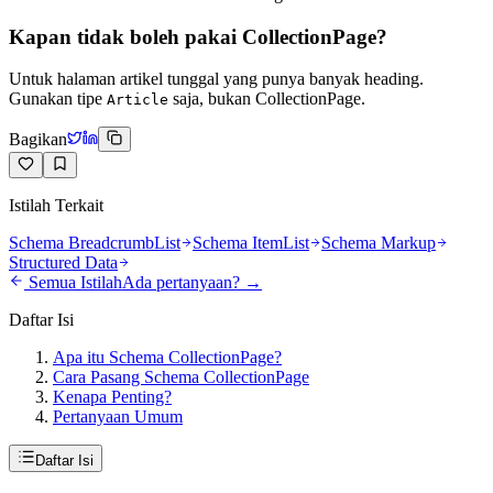
Kapan tidak boleh pakai CollectionPage?
Untuk halaman artikel tunggal yang punya banyak heading.
Gunakan tipe
saja, bukan CollectionPage.
Article
Bagikan
Istilah Terkait
Schema BreadcrumbList
Schema ItemList
Schema Markup
Structured Data
Semua Istilah
Ada pertanyaan? →
Daftar Isi
Apa itu Schema CollectionPage?
Cara Pasang Schema CollectionPage
Kenapa Penting?
Pertanyaan Umum
Daftar Isi