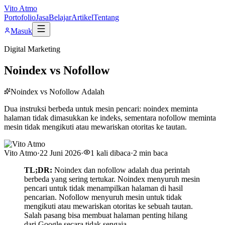
Vito Atmo
Portofolio
Jasa
Belajar
Artikel
Tentang
Masuk
Digital Marketing
Noindex vs Nofollow
Noindex vs Nofollow Adalah
Dua instruksi berbeda untuk mesin pencari: noindex meminta
halaman tidak dimasukkan ke indeks, sementara nofollow meminta
mesin tidak mengikuti atau mewariskan otoritas ke tautan.
Vito Atmo
·
22 Juni 2026
·
1
kali dibaca
·
2
min baca
TL;DR:
Noindex dan nofollow adalah dua perintah
berbeda yang sering tertukar. Noindex menyuruh mesin
pencari untuk tidak menampilkan halaman di hasil
pencarian. Nofollow menyuruh mesin untuk tidak
mengikuti atau mewariskan otoritas ke sebuah tautan.
Salah pasang bisa membuat halaman penting hilang
dari Google secara tidak sengaja.