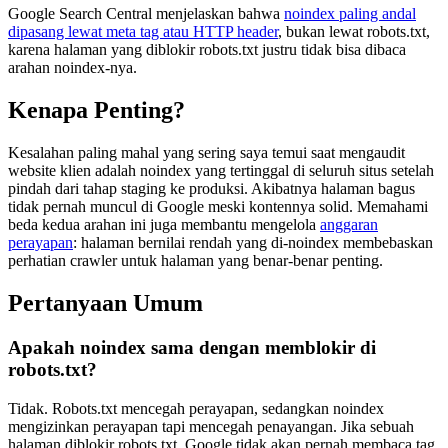
Google Search Central menjelaskan bahwa
noindex paling andal
dipasang lewat meta tag atau HTTP header
, bukan lewat robots.txt,
karena halaman yang diblokir robots.txt justru tidak bisa dibaca
arahan noindex-nya.
Kenapa Penting?
Kesalahan paling mahal yang sering saya temui saat mengaudit
website klien adalah noindex yang tertinggal di seluruh situs setelah
pindah dari tahap staging ke produksi. Akibatnya halaman bagus
tidak pernah muncul di Google meski kontennya solid. Memahami
beda kedua arahan ini juga membantu mengelola
anggaran
perayapan
: halaman bernilai rendah yang di-noindex membebaskan
perhatian crawler untuk halaman yang benar-benar penting.
Pertanyaan Umum
Apakah noindex sama dengan memblokir di
robots.txt?
Tidak. Robots.txt mencegah perayapan, sedangkan noindex
mengizinkan perayapan tapi mencegah penayangan. Jika sebuah
halaman diblokir robots.txt, Google tidak akan pernah membaca tag