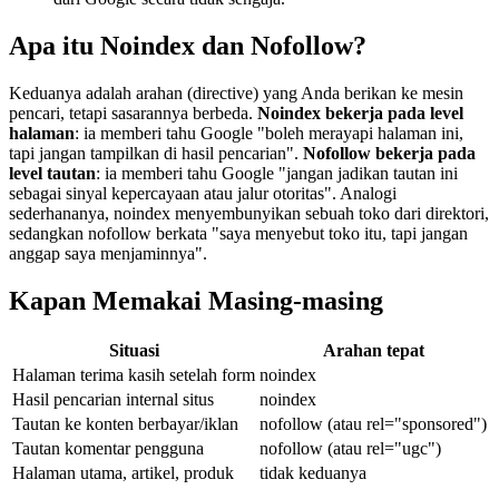
Apa itu Noindex dan Nofollow?
Keduanya adalah arahan (directive) yang Anda berikan ke mesin
pencari, tetapi sasarannya berbeda.
Noindex bekerja pada level
halaman
: ia memberi tahu Google "boleh merayapi halaman ini,
tapi jangan tampilkan di hasil pencarian".
Nofollow bekerja pada
level tautan
: ia memberi tahu Google "jangan jadikan tautan ini
sebagai sinyal kepercayaan atau jalur otoritas". Analogi
sederhananya, noindex menyembunyikan sebuah toko dari direktori,
sedangkan nofollow berkata "saya menyebut toko itu, tapi jangan
anggap saya menjaminnya".
Kapan Memakai Masing-masing
Situasi
Arahan tepat
Halaman terima kasih setelah form
noindex
Hasil pencarian internal situs
noindex
Tautan ke konten berbayar/iklan
nofollow (atau rel="sponsored")
Tautan komentar pengguna
nofollow (atau rel="ugc")
Halaman utama, artikel, produk
tidak keduanya