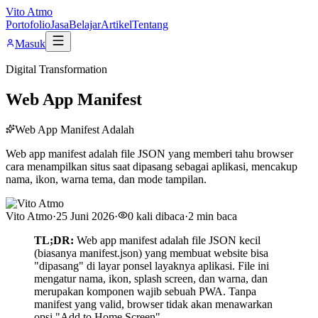
Vito Atmo
Portofolio
Jasa
Belajar
Artikel
Tentang
Masuk
Digital Transformation
Web App Manifest
Web App Manifest Adalah
Web app manifest adalah file JSON yang memberi tahu browser
cara menampilkan situs saat dipasang sebagai aplikasi, mencakup
nama, ikon, warna tema, dan mode tampilan.
Vito Atmo
·
25 Juni 2026
·
0
kali dibaca
·
2
min baca
TL;DR:
Web app manifest adalah file JSON kecil
(biasanya manifest.json) yang membuat website bisa
"dipasang" di layar ponsel layaknya aplikasi. File ini
mengatur nama, ikon, splash screen, dan warna, dan
merupakan komponen wajib sebuah PWA. Tanpa
manifest yang valid, browser tidak akan menawarkan
opsi "Add to Home Screen".