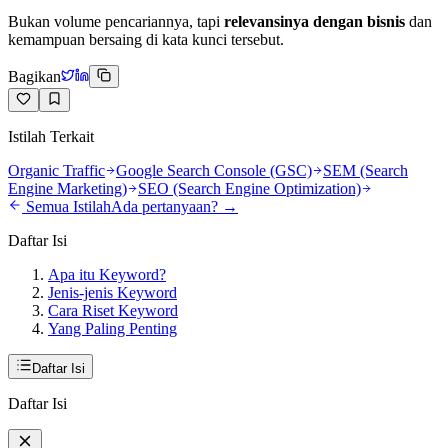
Bukan volume pencariannya, tapi
relevansinya dengan bisnis
dan
kemampuan bersaing di kata kunci tersebut.
Bagikan
Istilah Terkait
Organic Traffic
Google Search Console (GSC)
SEM (Search
Engine Marketing)
SEO (Search Engine Optimization)
Semua Istilah
Ada pertanyaan? →
Daftar Isi
Apa itu Keyword?
Jenis-jenis Keyword
Cara Riset Keyword
Yang Paling Penting
Daftar Isi
Daftar Isi