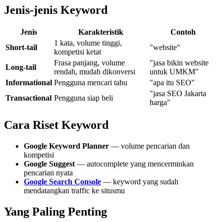
Jenis-jenis Keyword
Jenis
Karakteristik
Contoh
1 kata, volume tinggi,
Short-tail
"website"
kompetisi ketat
Frasa panjang, volume
"jasa bikin website
Long-tail
rendah, mudah dikonversi
untuk UMKM"
Informational
Pengguna mencari tahu
"apa itu SEO"
"jasa SEO Jakarta
Transactional
Pengguna siap beli
harga"
Cara Riset Keyword
Google Keyword Planner
— volume pencarian dan
kompetisi
Google Suggest
— autocomplete yang mencerminkan
pencarian nyata
Google Search Console
— keyword yang sudah
mendatangkan traffic ke situsmu
Yang Paling Penting