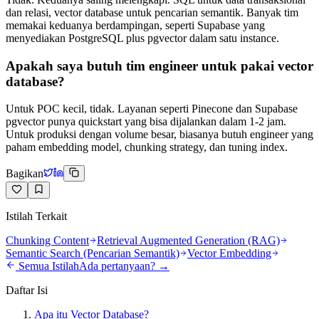
dan relasi, vector database untuk pencarian semantik. Banyak tim
memakai keduanya berdampingan, seperti Supabase yang
menyediakan PostgreSQL plus pgvector dalam satu instance.
Apakah saya butuh tim engineer untuk pakai vector
database?
Untuk POC kecil, tidak. Layanan seperti Pinecone dan Supabase
pgvector punya quickstart yang bisa dijalankan dalam 1-2 jam.
Untuk produksi dengan volume besar, biasanya butuh engineer yang
paham embedding model, chunking strategy, dan tuning index.
Bagikan
Istilah Terkait
Chunking Content
Retrieval Augmented Generation (RAG)
Semantic Search (Pencarian Semantik)
Vector Embedding
Semua Istilah
Ada pertanyaan? →
Daftar Isi
Apa itu Vector Database?