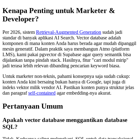
Kenapa Penting untuk Marketer &
Developer?
Per 2026, sistem
Retrieval-Augmented Generation
sudah jadi
standar di banyak aplikasi AI Search. Vector database adalah
komponen di mana konten Anda harus berada agar mudah dipanggil
mesin generatif. Dalam praktik saya membangun Atmo (platform
LMS), kami pakai pgvector di Supabase agar query semantik bisa
dijalankan tanpa pindah stack. Hasilnya, fitur "cari modul mirip"
jadi terasa lebih relevan dibanding pencarian keyword biasa.
Untuk marketer non-teknis, pahami konsepnya saja sudah cukup:
konten Anda kini bersaing bukan hanya di Google, tapi juga di
indeks vektor milik vendor AI. Pastikan konten punya struktur jelas
dan paragraf
self-contained
agar embedding-nya akurat.
Pertanyaan Umum
Apakah vector database menggantikan database
SQL?
Tidak. Keduanya saling melengkapi. SQL untuk data transaksional