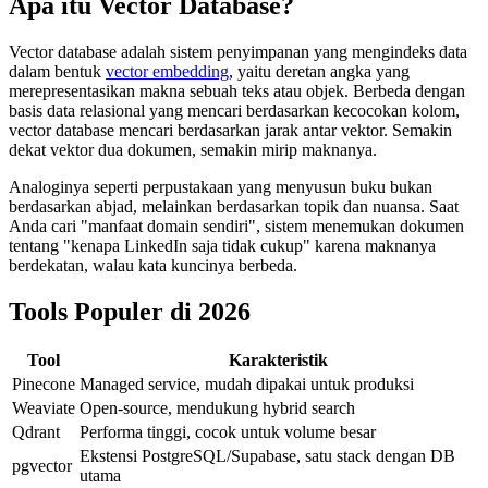
Apa itu Vector Database?
Vector database adalah sistem penyimpanan yang mengindeks data
dalam bentuk
vector embedding
, yaitu deretan angka yang
merepresentasikan makna sebuah teks atau objek. Berbeda dengan
basis data relasional yang mencari berdasarkan kecocokan kolom,
vector database mencari berdasarkan jarak antar vektor. Semakin
dekat vektor dua dokumen, semakin mirip maknanya.
Analoginya seperti perpustakaan yang menyusun buku bukan
berdasarkan abjad, melainkan berdasarkan topik dan nuansa. Saat
Anda cari "manfaat domain sendiri", sistem menemukan dokumen
tentang "kenapa LinkedIn saja tidak cukup" karena maknanya
berdekatan, walau kata kuncinya berbeda.
Tools Populer di 2026
Tool
Karakteristik
Pinecone
Managed service, mudah dipakai untuk produksi
Weaviate
Open-source, mendukung hybrid search
Qdrant
Performa tinggi, cocok untuk volume besar
Ekstensi PostgreSQL/Supabase, satu stack dengan DB
pgvector
utama