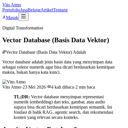
Vito Atmo
Portofolio
Jasa
Belajar
Artikel
Tentang
Masuk
Digital Transformation
Vector Database (Basis Data Vektor)
Vector Database (Basis Data Vektor) Adalah
Vector database adalah jenis basis data yang menyimpan data
sebagai vektor numerik agar bisa dicari berdasarkan kemiripan
makna, bukan hanya kata kunci.
Vito Atmo
·
23 Mei 2026
·
4
kali dibaca
·
2
min baca
TL;DR:
Vector database menyimpan representasi
numerik (embedding) dari teks, gambar, atau audio
supaya bisa dicari berdasarkan kemiripan semantik. Ini
fondasi di balik RAG, agentic search, dan rekomendasi
konten yang relevan secara konteks.