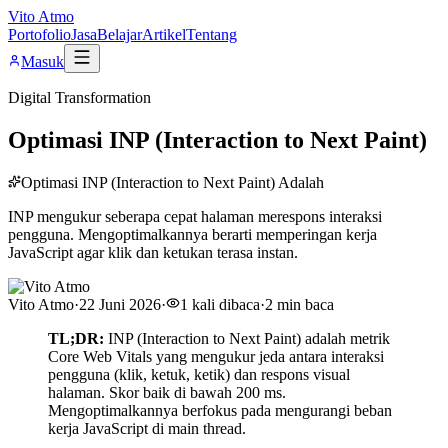
Vito Atmo
Portofolio
Jasa
Belajar
Artikel
Tentang
Masuk
Digital Transformation
Optimasi INP (Interaction to Next Paint)
Optimasi INP (Interaction to Next Paint) Adalah
INP mengukur seberapa cepat halaman merespons interaksi
pengguna. Mengoptimalkannya berarti memperingan kerja
JavaScript agar klik dan ketukan terasa instan.
Vito Atmo
·
22 Juni 2026
·
1
kali dibaca
·
2
min baca
TL;DR:
INP (Interaction to Next Paint) adalah metrik
Core Web Vitals yang mengukur jeda antara interaksi
pengguna (klik, ketuk, ketik) dan respons visual
halaman. Skor baik di bawah 200 ms.
Mengoptimalkannya berfokus pada mengurangi beban
kerja JavaScript di main thread.