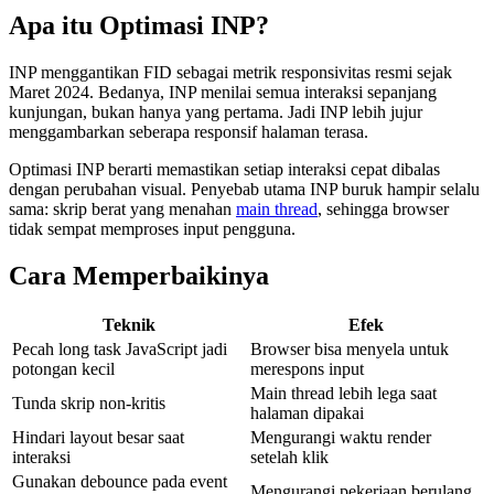
Apa itu Optimasi INP?
INP menggantikan FID sebagai metrik responsivitas resmi sejak
Maret 2024. Bedanya, INP menilai semua interaksi sepanjang
kunjungan, bukan hanya yang pertama. Jadi INP lebih jujur
menggambarkan seberapa responsif halaman terasa.
Optimasi INP berarti memastikan setiap interaksi cepat dibalas
dengan perubahan visual. Penyebab utama INP buruk hampir selalu
sama: skrip berat yang menahan
main thread
, sehingga browser
tidak sempat memproses input pengguna.
Cara Memperbaikinya
Teknik
Efek
Pecah long task JavaScript jadi
Browser bisa menyela untuk
potongan kecil
merespons input
Main thread lebih lega saat
Tunda skrip non-kritis
halaman dipakai
Hindari layout besar saat
Mengurangi waktu render
interaksi
setelah klik
Gunakan debounce pada event
Mengurangi pekerjaan berulang