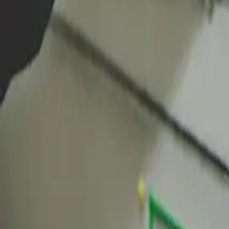
Tentang
Kelas
Artikel
Glosarium
Harga
FAQ
Kontak
Sitemap
Legal
Garansi
Kebijakan Layanan
Kebijakan Privasi
Kontak
LinkedIn
WhatsApp
Email
Jakarta, Indonesia