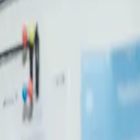
isebut
entity SEO
, dan tujuannya membuat merek Anda menjadi
merek Anda hanya kumpulan teks yang mudah tertukar dengan yang
luruh web. Semua ini berdiri di atas
structured data
yang valid.
jelas. Langkah pertama bukan menambah konten, melainkan menetapkan
 sameAs.