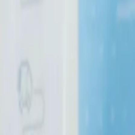
us berbeda dan dipengaruhi usia serta otoritas domain, tetapi polanya
cklink
.
ing jadi rujukan. Ini melengkapi praktik
AEO dan GEO
yang
isi dengan konten yang menjawab kata kunci.
enentukan daripada kecepatan.
sendiri
.