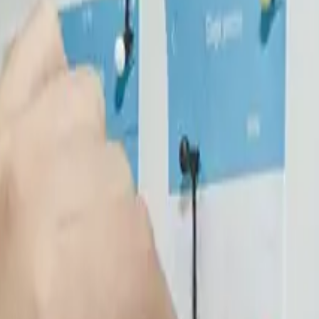
itas dan peluang muncul di
knowledge panel
meningkat. Hasil setiap kas
i juga mendukung tujuan agar
website Anda dikutip AI tanpa mengejar ba
umber mana yang layak dikutip. Merek dengan entitas jelas lebih ser
isnya, Anda bisa merujuk
panduan structured data resmi Google
.
Yang berubah adalah fondasinya: bangun identitas entitas dulu, lalu 
g sudah punya jejak bisa lebih cepat. Konsistensi sinyal jauh lebih m
s?
sering ambigu. Lihat alasannya di
kenapa personal brand butuh domain 