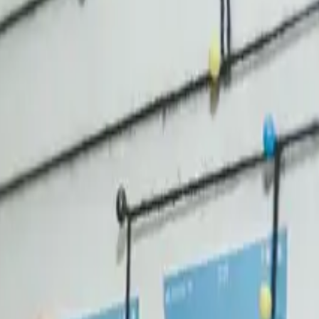
g, organisasi, tempat, dan konsep yang saling terhubung. Konsep ini d
ito Atmo" atau "apa itu bisnis X" dengan percaya diri. Tanpa itu, 
out di domain sendiri
mberi atribut, dan sameAs memberi bukti bahwa entitas itu sama di se
Tersebar
nya klasik: identitas tersebar di banyak platform tanpa pusat yang 
ema, lalu mengarahkan seluruh profil eksternal kembali ke sana lewat