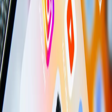
related_terms yang valid. Praktik ini sejalan dengan anjuran
Google
soal tautan yang mudah dirayapi
. Efeknya terhadap
crawl budget
terasa bertahap pada situs berskala besar.
Pertanyaan Umum
Berapa banyak internal link ideal per halaman?
Tidak ada angka pasti. Yang penting setiap tautan relevan dan
membantu pembaca. Untuk artikel panjang, 3-5 tautan kontekstual
umumnya wajar.
Apakah anchor text harus mengandung kata
kunci?
Sebaiknya deskriptif dan natural, boleh mengandung kata kunci
selama tidak dipaksakan. Anchor yang memaksa justru terbaca tidak
alami oleh pembaca dan mesin.
Seberapa sering perlu audit ulang?
Untuk situs yang sering menambah konten, jadikan audit bagian dari
rutinitas penerbitan, bukan acara tahunan. Menautkan saat