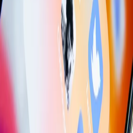
menerbitkan lebih efisien daripada memperbaiki belakangan.
Rawat Tautan, Bukan Cuma Tambah
Konten
Pada situs yang sudah kaya konten, internal link adalah leverage
yang sering terlupakan. Temukan halaman yatim, perbaiki anchor
yang lemah, dan hubungkan konten lama ke yang baru. Sering kali,
jalan tercepat mengangkat konten baru adalah merapikan yang
sudah Anda miliki.
Bagikan
Artikel Terkait
Strategi Konten
AEO dan GEO: Cara Konten Anda Muncul di
Jawaban AI
Sebagian pencarian kini berakhir di ringkasan AI tanpa klik. Pahami
AEO dan GEO, dua pendekatan agar konten Anda tetap dikutip di