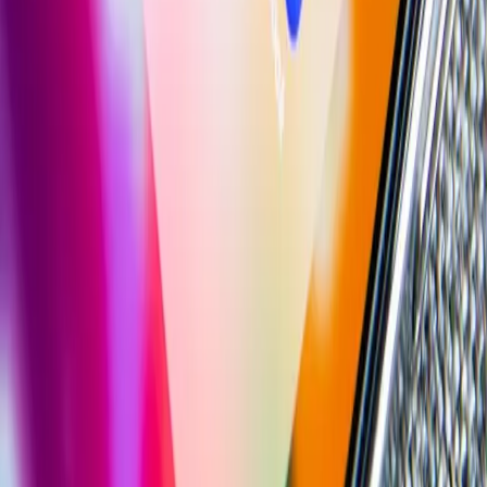
Hubungi Vito untuk konsultasi gratis 15 menit.
WhatsApp Sekarang
Daftar Isi
Kenapa Internal Link Penting
Tiga Hal yang Dicari saat Audit
Studi Kasus: Menata Tautan di Skala Besar
Pertanyaan Umum
Rawat Tautan, Bukan Cuma Tambah Konten
Daftar Isi
Daftar Isi
Kenapa Internal Link Penting
Tiga Hal yang Dicari saat Audit
Studi Kasus: Menata Tautan di Skala Besar
Pertanyaan Umum
Rawat Tautan, Bukan Cuma Tambah Konten
Vito Atmo
Artikel
Audit Internal Link: Cara Konten Lama