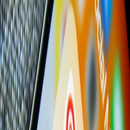
menghubungkan konten lama ke konten baru. Untuk
situs dengan banyak artikel dan glosarium, internal link
yang rapi sering berdampak lebih cepat daripada
membuat konten baru.
Situs yang sudah punya ratusan konten sering menyimpan aset
terpendam: halaman lama yang sudah punya otoritas, tetapi tidak
menautkan ke konten baru. Memperbaiki tautan internal kerap
memberi hasil lebih cepat daripada menambah artikel.
Saat mengelola konten dalam jumlah besar, saya melihat pola ini
berulang: konten baru lambat naik bukan karena kualitas, melainkan
karena tidak ada jalan dari konten lama menuju ke sana.
Kenapa Internal Link Penting
Internal link
melakukan tiga hal sekaligus: menyebarkan otoritas
antar halaman, membantu mesin menemukan dan memahami
konten, serta memandu pembaca ke informasi terkait. Tanpa tautan
masuk, sebuah halaman menjadi
halaman yatim
yang sulit
ditemukan.
Strategi ini menopang
topical authority
: kelompok konten yang
saling menautkan memberi sinyal bahwa situs Anda mendalami satu